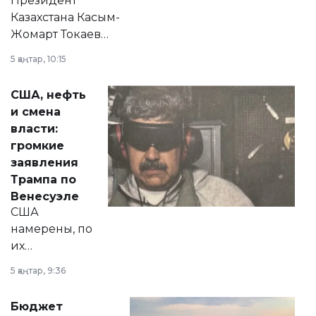
Президент
Казахстана Касым-
Жомарт Токаев
прокомментировал
5 қаңтар, 10:15
сразу несколько
актуальных тем —
США, нефть
от слухов о
и смена
политических
власти:
реформах до
громкие
вопросов армии,
заявления
экономики и
Трампа по
личного здоровья.
Венесуэле
США
намерены, по
их
утверждению,
5 қаңтар, 9:36
принести
свободу
Бюджет
народу