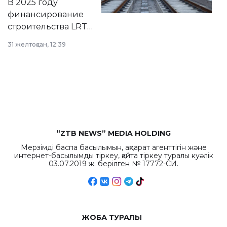
В 2025 году
города.
финансирование
строительства LRT
в Астане из
31 желтоқсан, 12:39
республиканского
бюджета достигло
рекордных
объемов.
“ZTB NEWS” MEDIA HOLDING
Мерзімді баспа басылымын, ақпарат агенттігін және
интернет-басылымды тіркеу, қайта тіркеу туралы куәлік
03.07.2019 ж. берілген № 17772-СИ.
ЖОБА ТУРАЛЫ