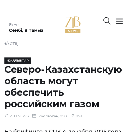
°C
Сенбі, 8 Тамыз
Артқа
ЖАҢАЛЫҚТАР
Северо-Казахстанскую
область могут
обеспечить
российским газом
ZTB NEWS
5 желтоқсан, 9:10
959
На брифинге в СЦК 4 декабря 2025 года