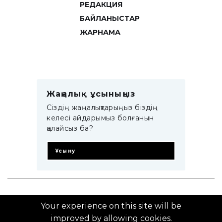
РЕДАКЦИЯ
БАЙЛАНЫСТАР
ЖАРНАМА
Жаңалық ұсыныңыз
Сіздің жаңалықтарыңыз біздің
келесі айдарымыз болғанын
қалайсыз ба?
Ұсыну
© 2014–2025 ZTB.KZ
Your experience on this site will be
improved by allowing cookies.