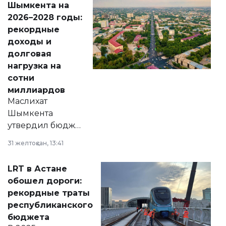
Шымкента на
Венесуэлы.
2026–2028 годы:
рекордные
доходы и
долговая
нагрузка на
сотни
миллиардов
Маслихат
Шымкента
утвердил бюджет
города на 2026–
31 желтоқсан, 13:41
2028 годы.
Соответствующий
LRT в Астане
документ
обошел дороги:
появился в базе
рекордные траты
нормативных
республиканского
правовых актов и
бюджета
на сайте маслихат