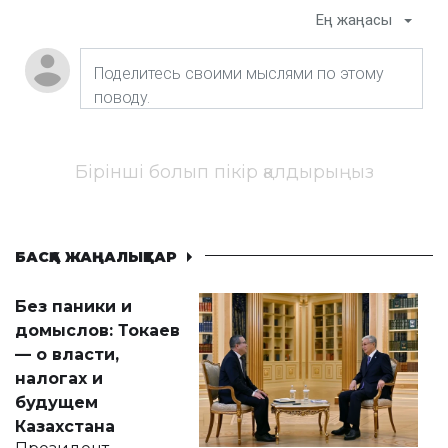
Ең жаңасы
Бірінші болып пікір қалдырыңыз
БАСҚА ЖАҢАЛЫҚТАР
Без паники и
домыслов: Токаев
— о власти,
налогах и
будущем
Казахстана