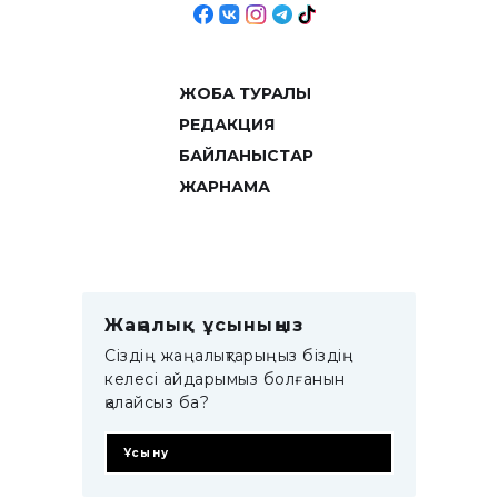
ЖОБА ТУРАЛЫ
РЕДАКЦИЯ
БАЙЛАНЫСТАР
ЖАРНАМА
Жаңалық ұсыныңыз
Сіздің жаңалықтарыңыз біздің
келесі айдарымыз болғанын
қалайсыз ба?
Ұсыну