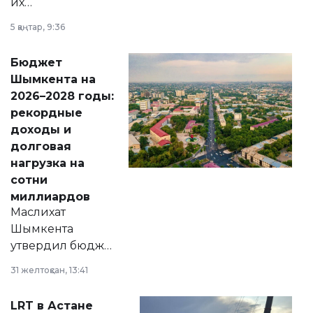
их
утверждению,
5 қаңтар, 9:36
принести
свободу
Бюджет
народу
Шымкента на
Венесуэлы.
2026–2028 годы:
рекордные
доходы и
долговая
нагрузка на
сотни
миллиардов
Маслихат
Шымкента
утвердил бюджет
города на 2026–
31 желтоқсан, 13:41
2028 годы.
Соответствующий
LRT в Астане
документ