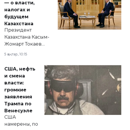
— о власти,
налогах и
будущем
Казахстана
Президент
Казахстана Касым-
Жомарт Токаев
прокомментировал
5 қаңтар, 10:15
сразу несколько
актуальных тем —
США, нефть
от слухов о
и смена
политических
власти:
реформах до
громкие
вопросов армии,
заявления
экономики и
Трампа по
личного здоровья.
Венесуэле
США
намерены, по