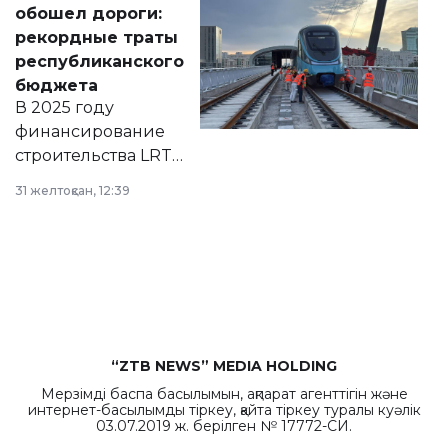
обошел дороги:
появился в базе
рекордные траты
нормативных
республиканского
правовых актов и
бюджета
на сайте маслихат
В 2025 году
города.
финансирование
строительства LRT
в Астане из
31 желтоқсан, 12:39
республиканского
бюджета достигло
рекордных
объемов.
“ZTB NEWS” MEDIA HOLDING
Мерзімді баспа басылымын, ақпарат агенттігін және
интернет-басылымды тіркеу, қайта тіркеу туралы куәлік
03.07.2019 ж. берілген № 17772-СИ.