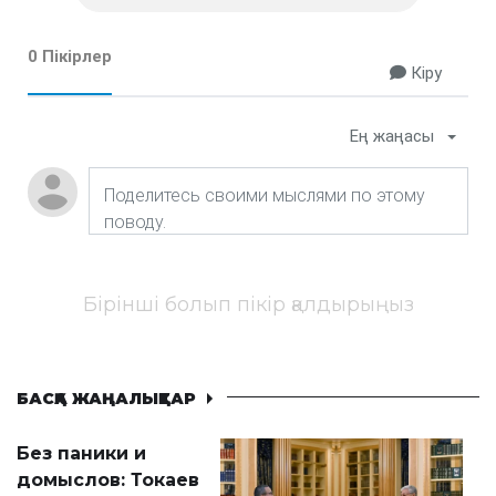
0 Пікірлер
Кіру
Ең жаңасы
Бірінші болып пікір қалдырыңыз
БАСҚА ЖАҢАЛЫҚТАР
Без паники и
домыслов: Токаев