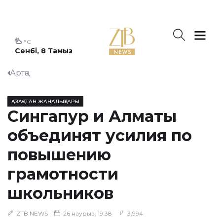
°C
Сенбі, 8 Тамыз
Артқа
ҚАЗАҚСТАН ЖАҢАЛЫҚТАРЫ
Сингапур и Алматы
объединят усилия по
повышению
грамотности
школьников
ZTB NEWS
26 наурыз, 19:38
3,994