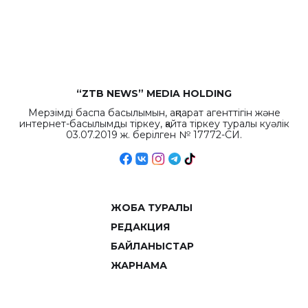
рекордных
объемов.
“ZTB NEWS” MEDIA HOLDING
Мерзімді баспа басылымын, ақпарат агенттігін және
интернет-басылымды тіркеу, қайта тіркеу туралы куәлік
03.07.2019 ж. берілген № 17772-СИ.
ЖОБА ТУРАЛЫ
РЕДАКЦИЯ
БАЙЛАНЫСТАР
ЖАРНАМА