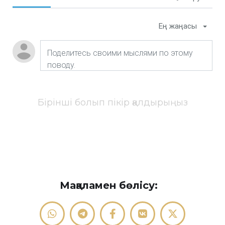
Ең жаңасы
Бірінші болып пікір қалдырыңыз
Мақаламен бөлісу: