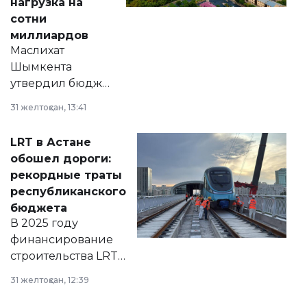
нагрузка на
сотни
миллиардов
Маслихат
Шымкента
утвердил бюджет
города на 2026–
31 желтоқсан, 13:41
2028 годы.
Соответствующий
LRT в Астане
документ
обошел дороги:
появился в базе
рекордные траты
нормативных
республиканского
правовых актов и
бюджета
на сайте маслихат
В 2025 году
города.
финансирование
строительства LRT
в Астане из
31 желтоқсан, 12:39
республиканского
бюджета достигло