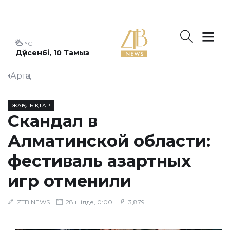
°C
Дүйсенбі, 10 Тамыз
Артқа
ЖАҢАЛЫҚТАР
Скандал в
Алматинской области:
фестиваль азартных
игр отменили
ZTB NEWS
28 шілде, 0:00
3,879