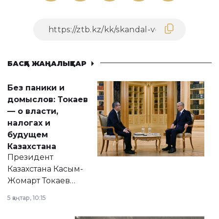
БАСҚА ЖАҢАЛЫҚТАР
Без паники и
домыслов: Токаев
— о власти,
налогах и
будущем
Казахстана
Президент
Казахстана Касым-
Жомарт Токаев
прокомментировал
5 қаңтар, 10:15
сразу несколько
актуальных тем —