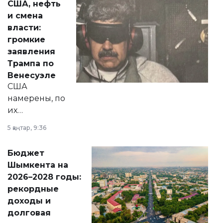
США, нефть
от слухов о
и смена
политических
власти:
реформах до
громкие
вопросов армии,
заявления
экономики и
Трампа по
личного здоровья.
Венесуэле
США
намерены, по
их
утверждению,
5 қаңтар, 9:36
принести
свободу
Бюджет
народу
Шымкента на
Венесуэлы.
2026–2028 годы:
рекордные
доходы и
долговая