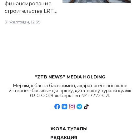
финансирование
строительства LRT
в Астане из
31 желтоқсан, 12:39
республиканского
бюджета достигло
рекордных
объемов.
“ZTB NEWS” MEDIA HOLDING
Мерзімді баспа басылымын, ақпарат агенттігін және
интернет-басылымды тіркеу, қайта тіркеу туралы куәлік
03.07.2019 ж. берілген № 17772-СИ.
ЖОБА ТУРАЛЫ
РЕДАКЦИЯ