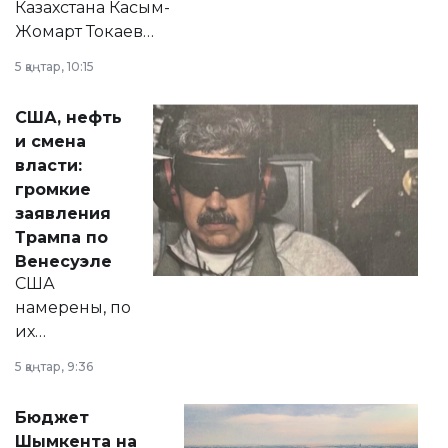
Казахстана Касым-
Жомарт Токаев
прокомментировал
5 қаңтар, 10:15
сразу несколько
актуальных тем —
США, нефть
от слухов о
и смена
политических
власти:
реформах до
громкие
вопросов армии,
заявления
экономики и
Трампа по
личного здоровья.
Венесуэле
США
намерены, по
их
утверждению,
5 қаңтар, 9:36
принести
свободу
Бюджет
народу
Шымкента на