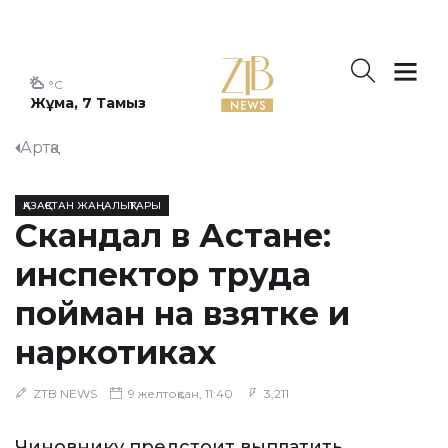
°C
Жұма, 7 Тамыз
Артқа
ҚАЗАҚСТАН ЖАҢАЛЫҚТАРЫ
Скандал в Астане:
инспектор труда
пойман на взятке и
наркотиках
ZTB NEWS
9 желтоқсан, 11:40
3,211
Чиновнику предстоит выплатить