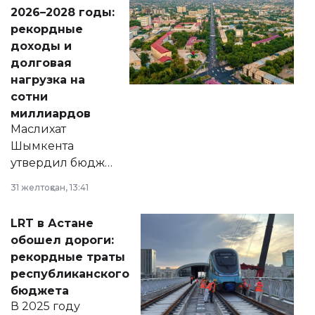
Венесуэлы.
2026–2028 годы:
рекордные
доходы и
долговая
нагрузка на
сотни
миллиардов
Маслихат
Шымкента
утвердил бюджет
города на 2026–
31 желтоқсан, 13:41
2028 годы.
Соответствующий
LRT в Астане
документ
обошел дороги:
появился в базе
рекордные траты
нормативных
республиканского
правовых актов и
бюджета
на сайте маслихат
В 2025 году
города.