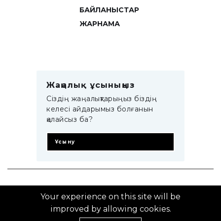
БАЙЛАНЫСТАР
ЖАРНАМА
Жаңалық ұсыныңыз
Сіздің жаңалықтарыңыз біздің
келесі айдарымыз болғанын
қалайсыз ба?
Ұсыну
© 2014–2025 ZTB.KZ
Your experience on this site will be
improved by allowing cookies.