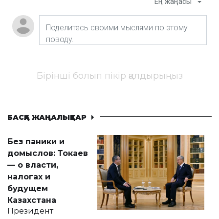
Ең жаңасы
Бірінші болып пікір қалдырыңыз
БАСҚА ЖАҢАЛЫҚТАР
Без паники и
домыслов: Токаев
— о власти,
налогах и
будущем
Казахстана
Президент