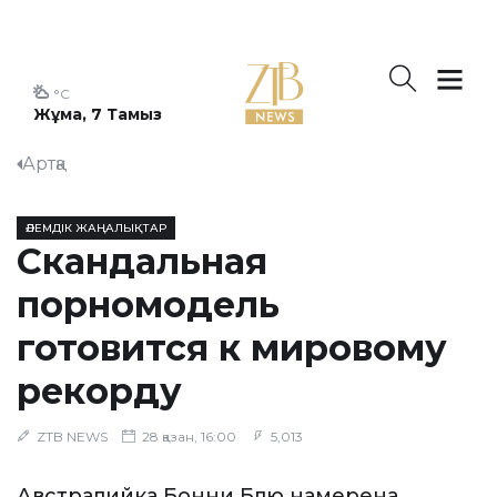
°C
Жұма, 7 Тамыз
Артқа
ӘЛЕМДІК ЖАҢАЛЫҚТАР
Скандальная
порномодель
готовится к мировому
рекорду
ZTB NEWS
28 қазан, 16:00
5,013
Австралийка Бонни Блю намерена