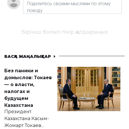
Бірінші болып пікір қалдырыңыз
БАСҚА ЖАҢАЛЫҚТАР
Без паники и
домыслов: Токаев
— о власти,
налогах и
будущем
Казахстана
Президент
Казахстана Касым-
Жомарт Токаев