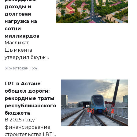
доходы и
долговая
нагрузка на
сотни
миллиардов
Маслихат
Шымкента
утвердил бюджет
города на 2026–
31 желтоқсан, 13:41
2028 годы.
Соответствующий
LRT в Астане
документ
обошел дороги:
появился в базе
рекордные траты
нормативных
республиканского
правовых актов и
бюджета
на сайте маслихат
В 2025 году
города.
финансирование
строительства LRT