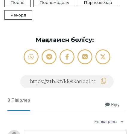
Порно
Порномодель
Порнозвезда
Рекорд
Мақаламен бөлісу:
0 Пікірлер
Кіру
Ең жаңасы