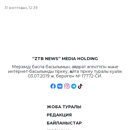
в Астане из
31 желтоқсан, 12:39
республиканского
бюджета достигло
рекордных
объемов.
“ZTB NEWS” MEDIA HOLDING
Мерзімді баспа басылымын, ақпарат агенттігін және
интернет-басылымды тіркеу, қайта тіркеу туралы куәлік
03.07.2019 ж. берілген № 17772-СИ.
ЖОБА ТУРАЛЫ
РЕДАКЦИЯ
БАЙЛАНЫСТАР