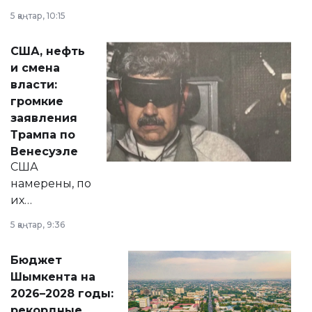
прокомментировал
5 қаңтар, 10:15
сразу несколько
актуальных тем —
США, нефть
от слухов о
и смена
политических
власти:
реформах до
громкие
вопросов армии,
заявления
экономики и
Трампа по
личного здоровья.
Венесуэле
США
намерены, по
их
утверждению,
5 қаңтар, 9:36
принести
свободу
Бюджет
народу
Шымкента на
Венесуэлы.
2026–2028 годы:
рекордные