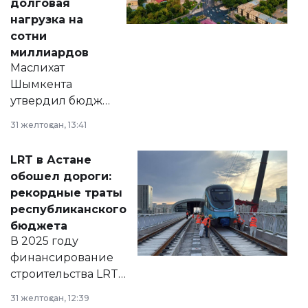
долговая
нагрузка на
сотни
миллиардов
Маслихат
Шымкента
утвердил бюджет
города на 2026–
31 желтоқсан, 13:41
2028 годы.
Соответствующий
LRT в Астане
документ
обошел дороги:
появился в базе
рекордные траты
нормативных
республиканского
правовых актов и
бюджета
на сайте маслихат
В 2025 году
города.
финансирование
строительства LRT
в Астане из
31 желтоқсан, 12:39
республиканского