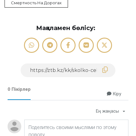
Смертность На Дорогах
Мақаламен бөлісу:
0 Пікірлер
Кіру
Ең жаңасы