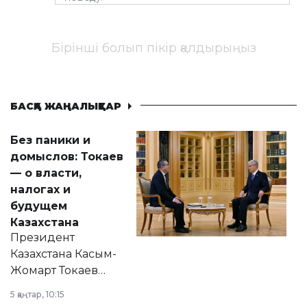
Бірінші болып пікір қалдырыңыз
БАСҚА ЖАҢАЛЫҚТАР
Без паники и
домыслов: Токаев
— о власти,
налогах и
будущем
Казахстана
Президент
Казахстана Касым-
Жомарт Токаев
прокомментировал
5 қаңтар, 10:15
сразу несколько