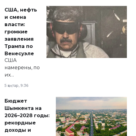
актуальных тем —
США, нефть
от слухов о
и смена
политических
власти:
реформах до
громкие
вопросов армии,
заявления
экономики и
Трампа по
личного здоровья.
Венесуэле
США
намерены, по
их
утверждению,
5 қаңтар, 9:36
принести
свободу
Бюджет
народу
Шымкента на
Венесуэлы.
2026–2028 годы:
рекордные
доходы и