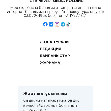
“ZTB NEWS” MEDIA HOLDING
Мерзімді баспа басылымын, ақпарат агенттігін және
интернет-басылымды тіркеу, қайта тіркеу туралы куәлік
03.07.2019 ж. берілген № 17772-СИ.
ЖОБА ТУРАЛЫ
РЕДАКЦИЯ
БАЙЛАНЫСТАР
ЖАРНАМА
Жаңалық ұсыныңыз
Сіздің жаңалықтарыңыз біздің
келесі айдарымыз болғанын
қалайсыз ба?