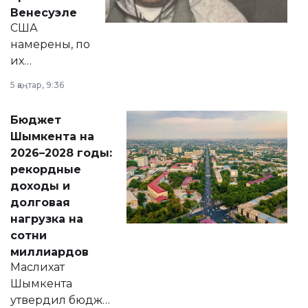
личного здоровья.
Венесуэле
США
намерены, по
их
утверждению,
5 қаңтар, 9:36
принести
свободу
Бюджет
народу
Шымкента на
Венесуэлы.
2026–2028 годы:
рекордные
доходы и
долговая
нагрузка на
сотни
миллиардов
Маслихат
Шымкента
утвердил бюджет