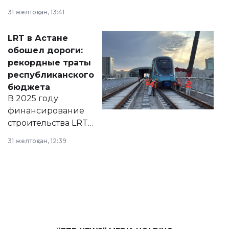
города на 2026–
31 желтоқсан, 13:41
2028 годы.
Соответствующий
LRT в Астане
документ
обошел дороги:
появился в базе
рекордные траты
нормативных
республиканского
правовых актов и
бюджета
на сайте маслихат
В 2025 году
города.
финансирование
строительства LRT
в Астане из
31 желтоқсан, 12:39
республиканского
бюджета достигло
рекордных
объемов.