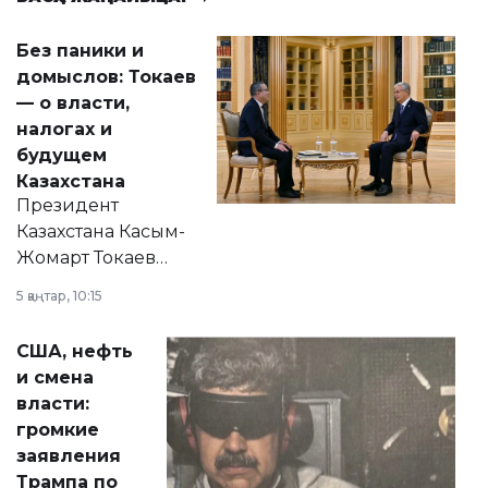
Без паники и
домыслов: Токаев
— о власти,
налогах и
будущем
Казахстана
Президент
Казахстана Касым-
Жомарт Токаев
прокомментировал
5 қаңтар, 10:15
сразу несколько
актуальных тем —
США, нефть
от слухов о
и смена
политических
власти:
реформах до
громкие
вопросов армии,
заявления
экономики и
Трампа по