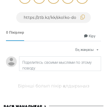
0 Пікірлер
Кіру
Ең жаңасы
Бірінші болып пікір қалдырыңыз
БАСҚА ЖАҢАЛЫҚТАР