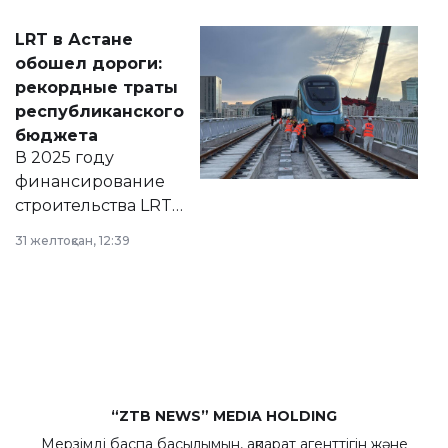
2028 годы.
Соответствующий
LRT в Астане
документ
обошел дороги:
появился в базе
рекордные траты
нормативных
республиканского
правовых актов и
бюджета
на сайте маслихат
В 2025 году
города.
финансирование
строительства LRT
в Астане из
31 желтоқсан, 12:39
республиканского
бюджета достигло
рекордных
объемов.
“ZTB NEWS” MEDIA HOLDING
Мерзімді баспа басылымын, ақпарат агенттігін және