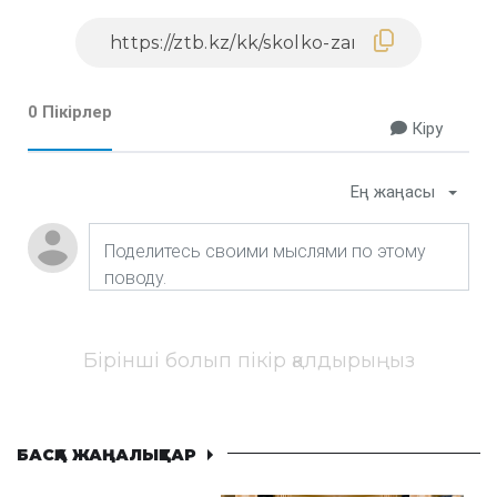
0 Пікірлер
Кіру
Ең жаңасы
Бірінші болып пікір қалдырыңыз
БАСҚА ЖАҢАЛЫҚТАР