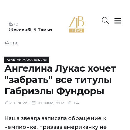
°C
Жексенбі, 9 Тамыз
Артқа
ҚАЗАҚСТАН ЖАҢАЛЫҚТАРЫ
Ангелина Лукас хочет
"забрать" все титулы
Габриэлы Фундоры
ZTB NEWS
30 шілде, 17:02
934
Наша звезда записала обращение к
чемпионке, призвав американку не