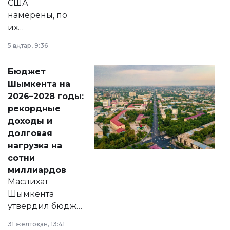
США
намерены, по
их
утверждению,
5 қаңтар, 9:36
принести
свободу
Бюджет
народу
Шымкента на
Венесуэлы.
2026–2028 годы:
рекордные
доходы и
долговая
нагрузка на
сотни
миллиардов
Маслихат
Шымкента
утвердил бюджет
города на 2026–
31 желтоқсан, 13:41