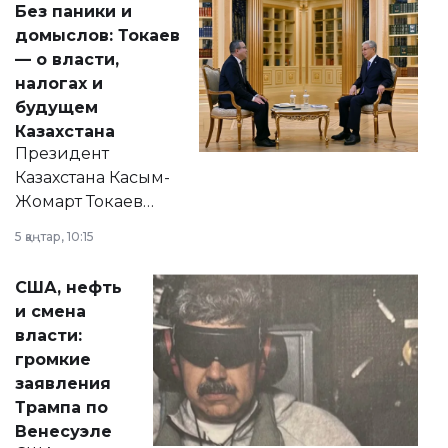
Без паники и
домыслов: Токаев
— о власти,
налогах и
будущем
Казахстана
Президент
Казахстана Касым-
Жомарт Токаев
прокомментировал
5 қаңтар, 10:15
сразу несколько
актуальных тем —
США, нефть
от слухов о
и смена
политических
власти:
реформах до
громкие
вопросов армии,
заявления
экономики и
Трампа по
личного здоровья.
Венесуэле