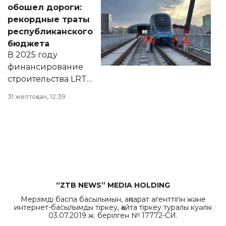
документ
обошел дороги:
появился в базе
рекордные траты
нормативных
республиканского
правовых актов и
бюджета
на сайте маслихат
В 2025 году
города.
финансирование
строительства LRT
в Астане из
31 желтоқсан, 12:39
республиканского
бюджета достигло
рекордных
объемов.
“ZTB NEWS” MEDIA HOLDING
Мерзімді баспа басылымын, ақпарат агенттігін және
интернет-басылымды тіркеу, қайта тіркеу туралы куәлік
03.07.2019 ж. берілген № 17772-СИ.