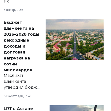
их
утверждению,
5 қаңтар, 9:36
принести
свободу
Бюджет
народу
Шымкента на
Венесуэлы.
2026–2028 годы:
рекордные
доходы и
долговая
нагрузка на
сотни
миллиардов
Маслихат
Шымкента
утвердил бюджет
города на 2026–
31 желтоқсан, 13:41
2028 годы.
Соответствующий
LRT в Астане