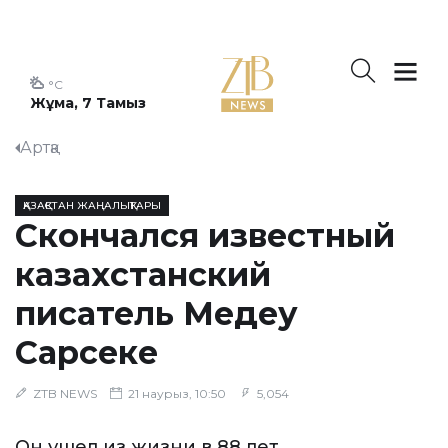
°C
Жұма, 7 Тамыз
Артқа
ҚАЗАҚСТАН ЖАҢАЛЫҚТАРЫ
Скончался известный
казахстанский
писатель Медеу
Сарсеке
ZTB NEWS
21 наурыз, 10:50
5,054
Он ушел из жизни в 88 лет