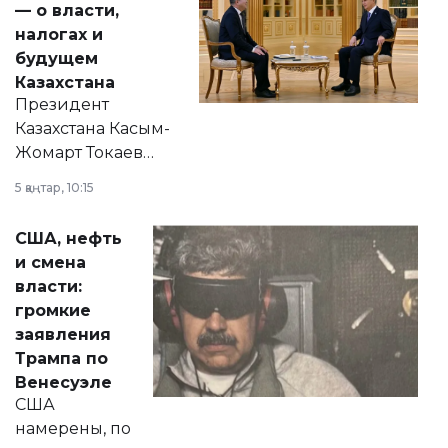
— о власти,
налогах и
будущем
Казахстана
Президент
Казахстана Касым-
Жомарт Токаев
прокомментировал
5 қаңтар, 10:15
сразу несколько
актуальных тем —
США, нефть
от слухов о
и смена
политических
власти:
реформах до
громкие
вопросов армии,
заявления
экономики и
Трампа по
личного здоровья.
Венесуэле
США
намерены, по