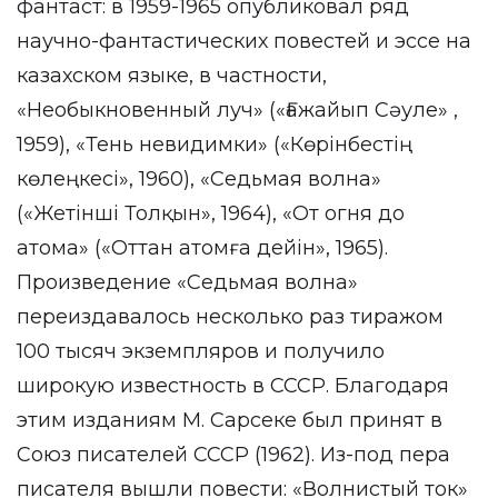
фантаст: в 1959-1965 опубликовал ряд
научно-фантастических повестей и эссе на
казахском языке, в частности,
«Необыкновенный луч» («Ғажайып Сәуле» ,
1959), «Тень невидимки» («Көрінбестің
көлеңкесі», 1960), «Седьмая волна»
(«Жетінші Толқын», 1964), «От огня до
атома» («Оттан атомға дейін», 1965).
Произведение «Седьмая волна»
переиздавалось несколько раз тиражом
100 тысяч экземпляров и получило
широкую известность в СССР. Благодаря
этим изданиям М. Сарсеке был принят в
Союз писателей СССР (1962). Из-под пера
писателя вышли повести: «Волнистый ток»