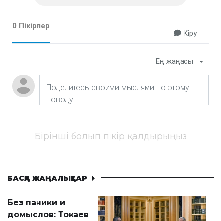
0 Пікірлер
Кіру
Ең жаңасы
Бірінші болып пікір қалдырыңыз
БАСҚА ЖАҢАЛЫҚТАР
Без паники и
домыслов: Токаев