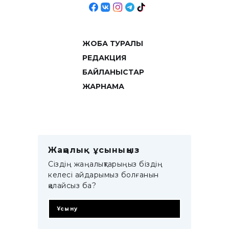
ЖОБА ТУРАЛЫ
РЕДАКЦИЯ
БАЙЛАНЫСТАР
ЖАРНАМА
Жаңалық ұсыныңыз
Сіздің жаңалықтарыңыз біздің
келесі айдарымыз болғанын
қалайсыз ба?
Ұсыну