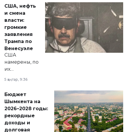
актуальных тем —
США, нефть
от слухов о
и смена
политических
власти:
реформах до
громкие
вопросов армии,
заявления
экономики и
Трампа по
личного здоровья.
Венесуэле
США
намерены, по
их
утверждению,
5 қаңтар, 9:36
принести
свободу
Бюджет
народу
Шымкента на
Венесуэлы.
2026–2028 годы:
рекордные
доходы и
долговая