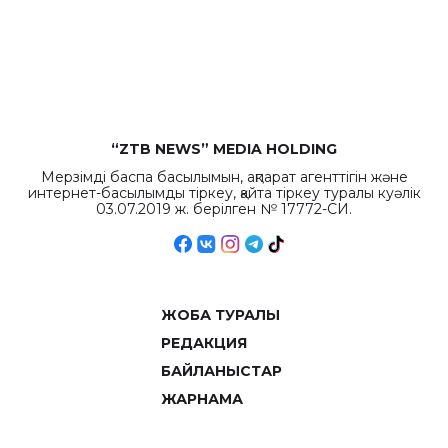
бюджета достигло
рекордных
объемов.
“ZTB NEWS” MEDIA HOLDING
Мерзімді баспа басылымын, ақпарат агенттігін және
интернет-басылымды тіркеу, қайта тіркеу туралы куәлік
03.07.2019 ж. берілген № 17772-СИ.
ЖОБА ТУРАЛЫ
РЕДАКЦИЯ
БАЙЛАНЫСТАР
ЖАРНАМА