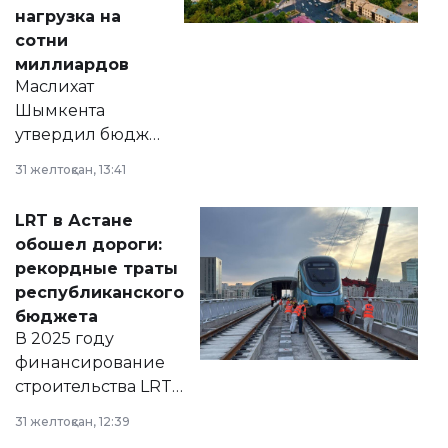
нагрузка на
сотни
миллиардов
Маслихат
Шымкента
утвердил бюджет
города на 2026–
31 желтоқсан, 13:41
2028 годы.
Соответствующий
LRT в Астане
документ
обошел дороги:
появился в базе
рекордные траты
нормативных
республиканского
правовых актов и
бюджета
на сайте маслихат
В 2025 году
города.
финансирование
строительства LRT
в Астане из
31 желтоқсан, 12:39
республиканского