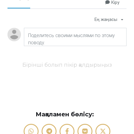
Кіру
Ең жаңасы
Бірінші болып пікір қалдырыңыз
Мақаламен бөлісу: