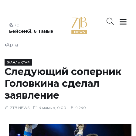
°C
Бейсенбі, 6 Тамыз
Артқа
ЖАҢАЛЫҚТАР
Следующий соперник
Головкина сделал
заявление
ZTB NEWS
4 мамыр, 0:00
9,240