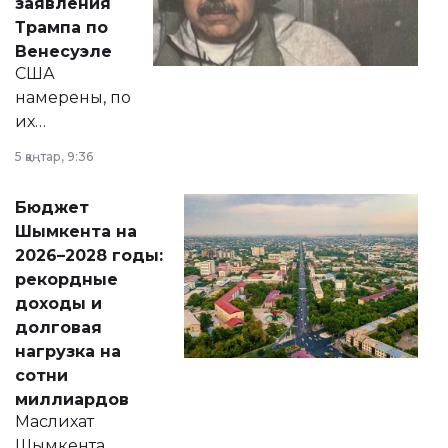
заявления
экономики и
Трампа по
личного здоровья.
Венесуэле
США
намерены, по
их
утверждению,
5 қаңтар, 9:36
принести
свободу
Бюджет
народу
Шымкента на
Венесуэлы.
2026–2028 годы:
рекордные
доходы и
долговая
нагрузка на
сотни
миллиардов
Маслихат
Шымкента