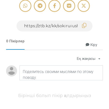
0 Пікірлер
Кіру
Ең жаңасы
Бірінші болып пікір қалдырыңыз