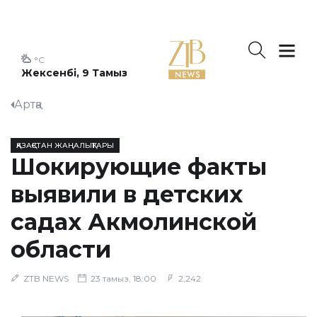
°C
Жексенбі, 9 Тамыз
Артқа
ҚАЗАҚСТАН ЖАҢАЛЫҚТАРЫ
Шокирующие факты
выявили в детских
садах Акмолинской
области
ZTB NEWS
23 тамыз, 18:00
2,242