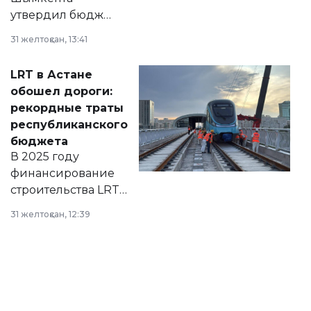
утвердил бюджет
города на 2026–
31 желтоқсан, 13:41
2028 годы.
Соответствующий
LRT в Астане
документ
обошел дороги:
появился в базе
рекордные траты
нормативных
республиканского
правовых актов и
бюджета
на сайте маслихат
В 2025 году
города.
финансирование
строительства LRT
в Астане из
31 желтоқсан, 12:39
республиканского
бюджета достигло
рекордных
объемов.