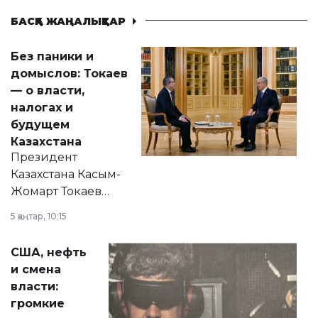
БАСҚА ЖАҢАЛЫҚТАР
Без паники и
домыслов: Токаев
— о власти,
налогах и
будущем
Казахстана
Президент
Казахстана Касым-
Жомарт Токаев
прокомментировал
5 қаңтар, 10:15
сразу несколько
актуальных тем —
США, нефть
от слухов о
и смена
политических
власти:
реформах до
громкие
вопросов армии,