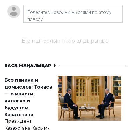
Бірінші болып пікір қалдырыңыз
БАСҚА ЖАҢАЛЫҚТАР
Без паники и
домыслов: Токаев
— о власти,
налогах и
будущем
Казахстана
Президент
Казахстана Касым-