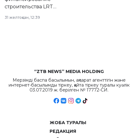
строительства LRT
в Астане из
31 желтоқсан, 12:39
республиканского
бюджета достигло
рекордных
объемов.
“ZTB NEWS” MEDIA HOLDING
Мерзімді баспа басылымын, ақпарат агенттігін және
интернет-басылымды тіркеу, қайта тіркеу туралы куәлік
03.07.2019 ж. берілген № 17772-СИ.
ЖОБА ТУРАЛЫ
РЕДАКЦИЯ