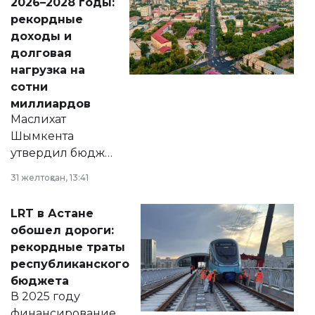
2026–2028 годы:
рекордные
доходы и
долговая
нагрузка на
сотни
миллиардов
Маслихат
Шымкента
утвердил бюджет
города на 2026–
31 желтоқсан, 13:41
2028 годы.
Соответствующий
LRT в Астане
документ
обошел дороги:
появился в базе
рекордные траты
нормативных
республиканского
правовых актов и
бюджета
на сайте маслихат
В 2025 году
города.
финансирование