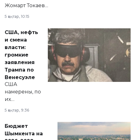
Жомарт Токаев
прокомментировал
5 қаңтар, 10:15
сразу несколько
актуальных тем —
США, нефть
от слухов о
и смена
политических
власти:
реформах до
громкие
вопросов армии,
заявления
экономики и
Трампа по
личного здоровья.
Венесуэле
США
намерены, по
их
утверждению,
5 қаңтар, 9:36
принести
свободу
Бюджет
народу
Шымкента на
Венесуэлы.