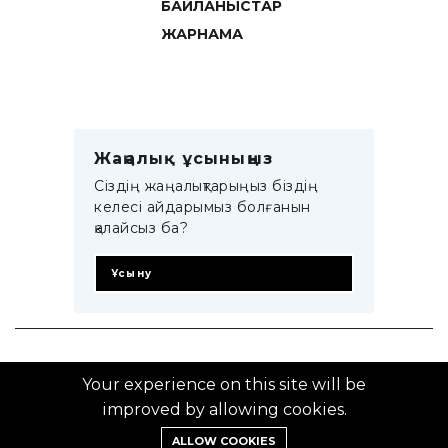
БАЙЛАНЫСТАР
ЖАРНАМА
Жаңалық ұсыныңыз
Сіздің жаңалықтарыңыз біздің
келесі айдарымыз болғанын
қалайсыз ба?
Ұсыну
© 2014–2025 ZTB.KZ
Your experience on this site will be
improved by allowing cookies.
ALLOW COOKIES