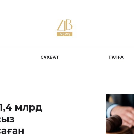
СҰХБАТ
ТҰЛҒА
1,4 млрд
сыз
саған