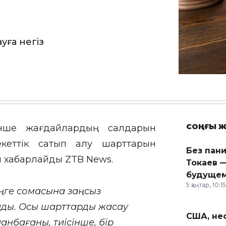
уға негіз
СОҢҒЫ Ж
енше жағдайлардың салдарын
еттік сатып алу шарттарын
Без пан
п хабарлайды
ZTB News
.
Токаев —
будущем
5 қаңтар, 10:15
еңге сомасына заңсыз
лды. Осы шарттарды жасау
США, неф
нбағаны, тиісінше, бір