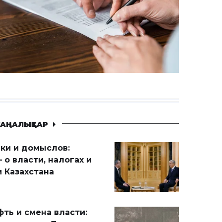
АҢАЛЫҚТАР
ики и домыслов:
 о власти, налогах и
 Казахстана
ть и смена власти: