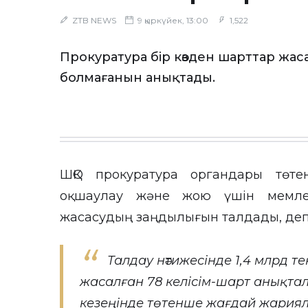
ZTB NEWS
9 қыркүйек, 13:00
1,522
Прокуратура бір көзден шарттар жаса
болмағанын анықтады.
ШҚО прокуратура органдары төт
оқшаулау және жою үшін мемлек
жасасудың заңдылығын талдады, де
Талдау нәтижесінде 1,4 млрд т
жасалған 78 келісім-шарт анықта
кезеңінде төтенше жағдай жарияла