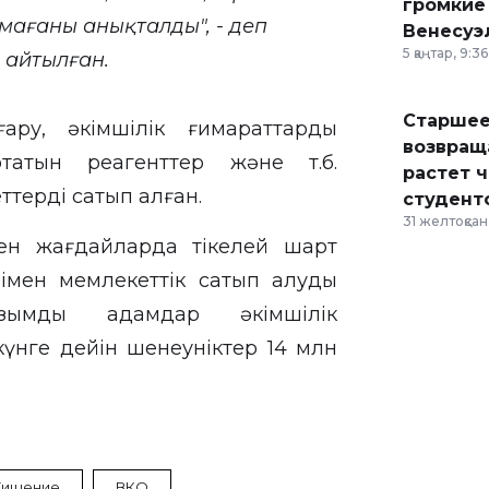
громкие
мағаны анықталды", - деп
Венесуэ
5 қаңтар, 9:36
а
айтылған
.
Старшее
ру, әкімшілік ғимараттарды
возвраща
татын реагенттер және т.б.
растет 
терді сатып алған.
студент
31 желтоқсан,
ген жағдайларда тікелей шарт
лімен мемлекеттік сатып алуды
зымды адамдар әкімшілік
күнге дейін шенеуніктер 14 млн
Хищение
ВКО