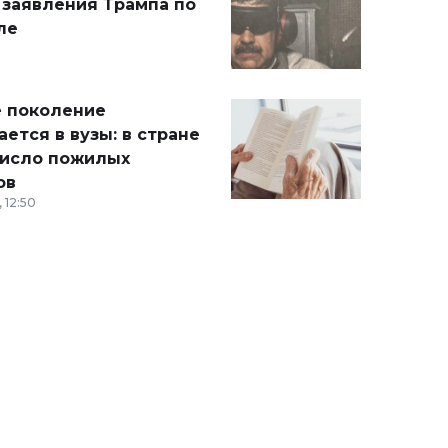
 заявления Трампа по
ле
 поколение
ется в вузы: в стране
число пожилых
ов
 12:50