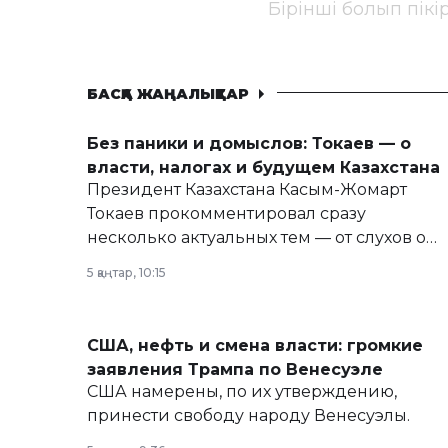
Бірінші болып пік
БАСҚА ЖАҢАЛЫҚТАР
Без паники и домыслов: Токаев — о
власти, налогах и будущем Казахстана
Президент Казахстана Касым-Жомарт
Токаев прокомментировал сразу
несколько актуальных тем — от слухов о
политических реформах до вопросов
5 қаңтар, 10:15
армии, экономики и личного здоровья.
США, нефть и смена власти: громкие
заявления Трампа по Венесуэле
США намерены, по их утверждению,
принести свободу народу Венесуэлы.