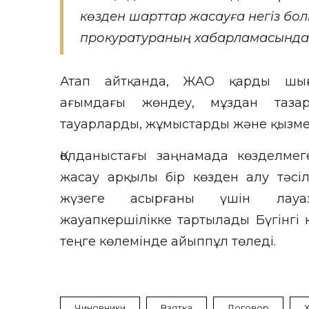
көзден шарттар жасауға негіз бол
прокуратураның хабарламасынд
Атап айтқанда, ЖАО қарды шыға
ағымдағы жөндеу, мұздан тазар
тауарларды, жұмыстарды және қызмет
Қолданыстағы заңнамада көзделме
жасау арқылы бір көзден алу тәсі
жүзеге асырғаны үшін лауа
жауапкершілікке тартылады Бүгінгі 
теңге көлемінде айыппұл төледі.
Чиновники
Взятка
Договор