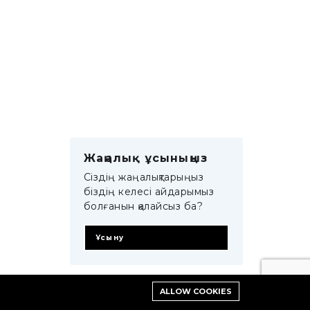
Жаңалық ұсыныңыз
Сіздің жаңалықтарыңыз
біздің келесі айдарымыз
болғанын қалайсыз ба?
Ұсыну
ALLOW COOKIES