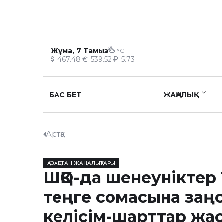
Жұма, 7 Тамыз
°C
467.48
539.52
5.73
БАС БЕТ
ЖАҢАЛЫҚ
Артқа
ҚАЗАҚСТАН ЖАҢАЛЫҚТАРЫ
ШҚО-да шенеуніктер 
теңге сомасына заң
келісім-шарттар жа