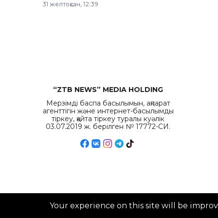
31 желтоқсан, 12:39
“ZTB NEWS” MEDIA HOLDING
Мерзімді баспа басылымын, ақпарат
агенттігін және интернет-басылымды
тіркеу, қайта тіркеу туралы куәлік
03.07.2019 ж. берілген № 17772-СИ.
Your experience on this site will be impro