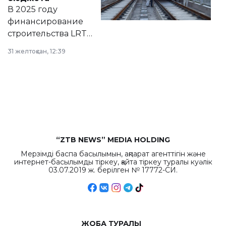
на сайте маслихат
В 2025 году
города.
финансирование
строительства LRT
в Астане из
31 желтоқсан, 12:39
республиканского
бюджета достигло
рекордных
объемов.
“ZTB NEWS” MEDIA HOLDING
Мерзімді баспа басылымын, ақпарат агенттігін және
интернет-басылымды тіркеу, қайта тіркеу туралы куәлік
03.07.2019 ж. берілген № 17772-СИ.
ЖОБА ТУРАЛЫ