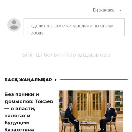
Ең жаңасы
Бірінші болып пікір қалдырыңыз
БАСҚА ЖАҢАЛЫҚТАР
Без паники и
домыслов: Токаев
— о власти,
налогах и
будущем
Казахстана