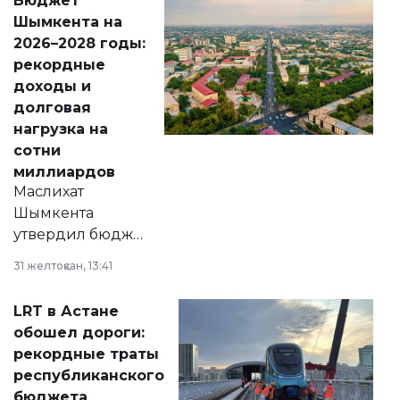
Бюджет
народу
Шымкента на
Венесуэлы.
2026–2028 годы:
рекордные
доходы и
долговая
нагрузка на
сотни
миллиардов
Маслихат
Шымкента
утвердил бюджет
города на 2026–
31 желтоқсан, 13:41
2028 годы.
Соответствующий
LRT в Астане
документ
обошел дороги:
появился в базе
рекордные траты
нормативных
республиканского
правовых актов и
бюджета