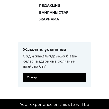
РЕДАКЦИЯ
БАЙЛАНЫСТАР
ЖАРНАМА
Жаңалық ұсыныңыз
Сіздің жаңалықтарыңыз біздің
келесі айдарымыз болғанын
қалайсыз ба?
Ұсыну
© 2014–2025 ZTB.KZ
Your experience on this site will be