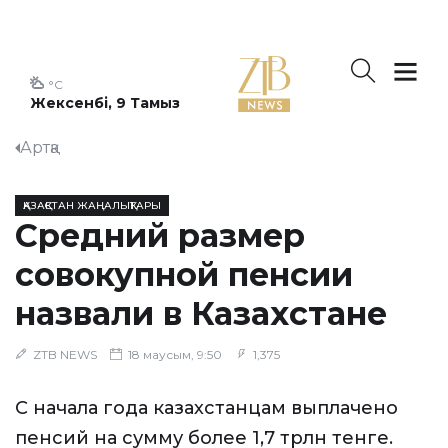
°C
Жексенбі, 9 Тамыз
Артқа
ҚАЗАҚСТАН ЖАҢАЛЫҚТАРЫ
Средний размер
совокупной пенсии
назвали в Казахстане
ZTB NEWS
18 маусым, 9:50
1,375
С начала года казахстанцам выплачено
пенсий на сумму более 1,7 трлн тенге.