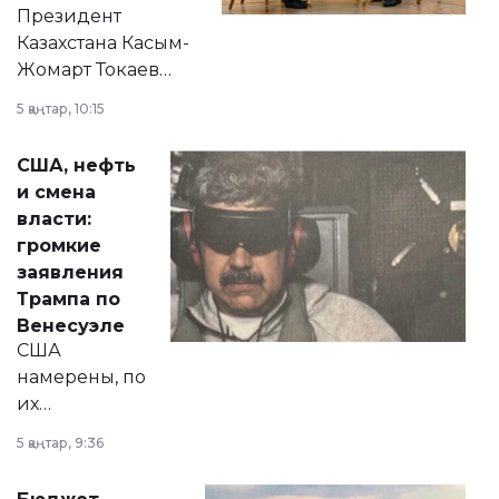
Президент
Казахстана Касым-
Жомарт Токаев
прокомментировал
5 қаңтар, 10:15
сразу несколько
актуальных тем —
США, нефть
от слухов о
и смена
политических
власти:
реформах до
громкие
вопросов армии,
заявления
экономики и
Трампа по
личного здоровья.
Венесуэле
США
намерены, по
их
утверждению,
5 қаңтар, 9:36
принести
свободу