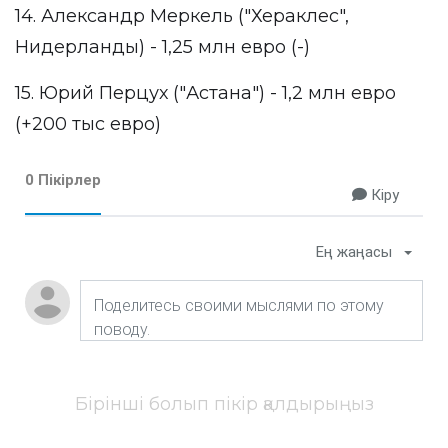
14. Александр Меркель ("Хераклес",
Нидерланды) - 1,25 млн евро (-)
15. Юрий Перцух ("Астана") - 1,2 млн евро
(+200 тыс евро)
0 Пікірлер
Кіру
Ең жаңасы
Бірінші болып пікір қалдырыңыз