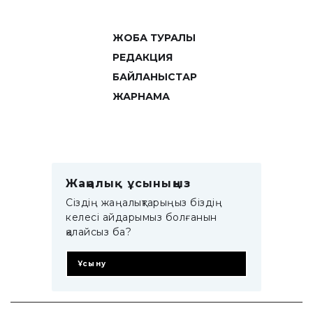
ЖОБА ТУРАЛЫ
РЕДАКЦИЯ
БАЙЛАНЫСТАР
ЖАРНАМА
Жаңалық ұсыныңыз
Сіздің жаңалықтарыңыз біздің
келесі айдарымыз болғанын
қалайсыз ба?
Ұсыну