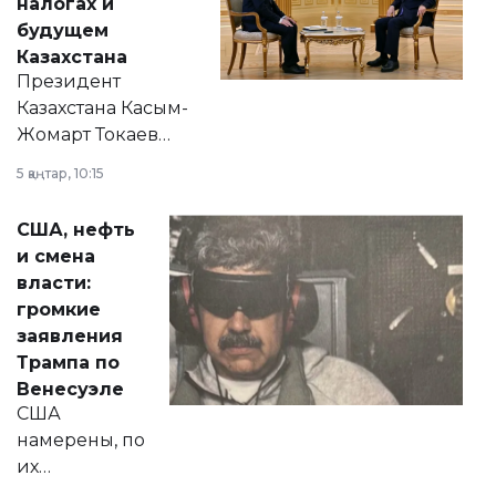
налогах и
будущем
Казахстана
Президент
Казахстана Касым-
Жомарт Токаев
прокомментировал
5 қаңтар, 10:15
сразу несколько
актуальных тем —
США, нефть
от слухов о
и смена
политических
власти:
реформах до
громкие
вопросов армии,
заявления
экономики и
Трампа по
личного здоровья.
Венесуэле
США
намерены, по
их
утверждению,