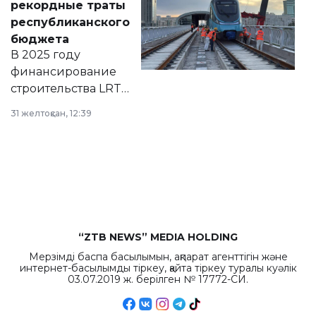
рекордные траты
нормативных
республиканского
правовых актов и
бюджета
на сайте маслихат
В 2025 году
города.
финансирование
строительства LRT
в Астане из
31 желтоқсан, 12:39
республиканского
бюджета достигло
рекордных
объемов.
“ZTB NEWS” MEDIA HOLDING
Мерзімді баспа басылымын, ақпарат агенттігін және
интернет-басылымды тіркеу, қайта тіркеу туралы куәлік
03.07.2019 ж. берілген № 17772-СИ.