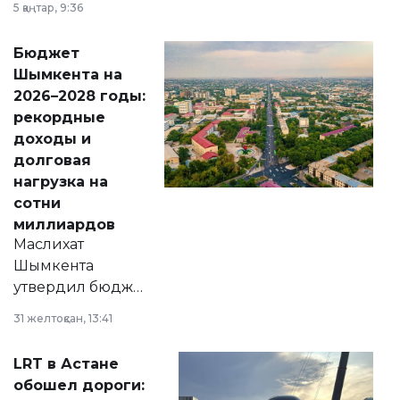
5 қаңтар, 9:36
принести
свободу
Бюджет
народу
Шымкента на
Венесуэлы.
2026–2028 годы:
рекордные
доходы и
долговая
нагрузка на
сотни
миллиардов
Маслихат
Шымкента
утвердил бюджет
города на 2026–
31 желтоқсан, 13:41
2028 годы.
Соответствующий
LRT в Астане
документ
обошел дороги:
появился в базе