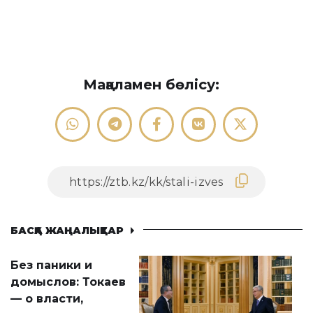
Мақаламен бөлісу:
БАСҚА ЖАҢАЛЫҚТАР
Без паники и
домыслов: Токаев
— о власти,