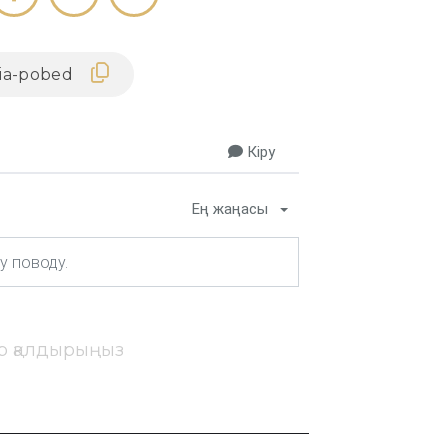
Кіру
Ең жаңасы
ір қалдырыңыз