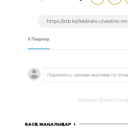
0 Пікірлер
Бірінші болып пік
БАСҚА ЖАҢАЛЫҚТАР