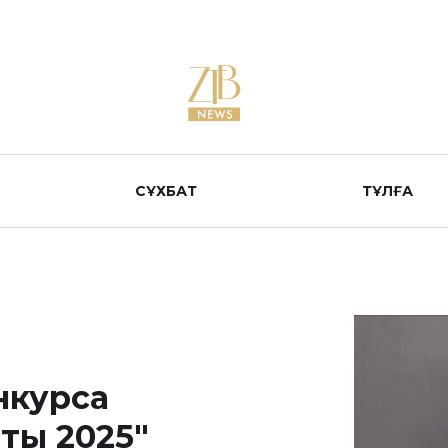
СҰХБАТ
ТҰЛҒА
нкурса
ты 2025"