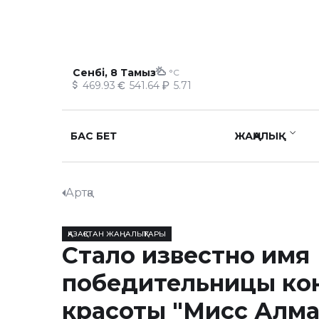
Сенбі, 8 Тамыз
°C
469.93
541.64
5.71
БАС БЕТ
ЖАҢАЛЫҚ
Артқа
ҚАЗАҚСТАН ЖАҢАЛЫҚТАРЫ
Стало известно имя
победительницы ко
красоты "Мисс Алма