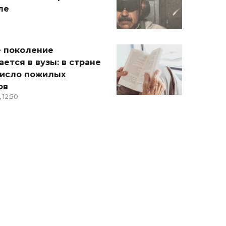
ле
 поколение
ется в вузы: в стране
число пожилых
ов
 12:50