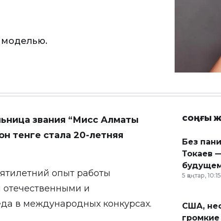
 моделью.
СОҢҒЫ Ж
льница звания “Мисс Алматы
он тенге стала 20-летняя
Без пан
Токаев —
будущем
пятилетний опыт работы
5 қаңтар, 10:15
и отечественными и
да в международных конкурсах.
США, неф
громкие