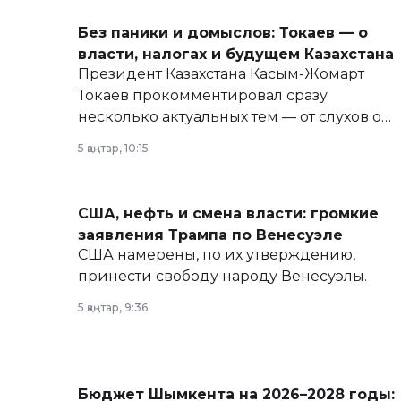
Без паники и домыслов: Токаев — о
власти, налогах и будущем Казахстана
Президент Казахстана Касым-Жомарт
Токаев прокомментировал сразу
несколько актуальных тем — от слухов о
политических реформах до вопросов
5 қаңтар, 10:15
армии, экономики и личного здоровья.
США, нефть и смена власти: громкие
заявления Трампа по Венесуэле
США намерены, по их утверждению,
принести свободу народу Венесуэлы.
5 қаңтар, 9:36
Бюджет Шымкента на 2026–2028 годы: