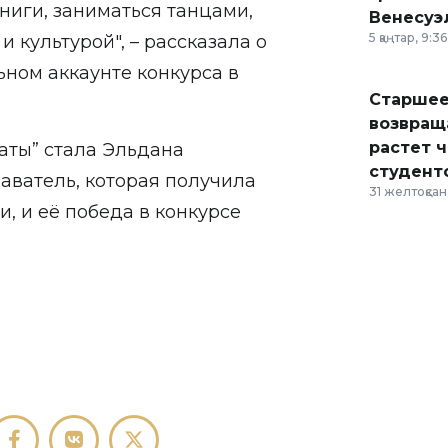
ниги, заниматься танцами,
Венесуэ
5 қаңтар, 9:36
и культурой", – рассказала о
ьном аккаунте конкурса в
Старшее
возвраща
растет 
аты” стала Эльдана
студент
аватель, которая получила
31 желтоқсан,
, и её победа в конкурсе