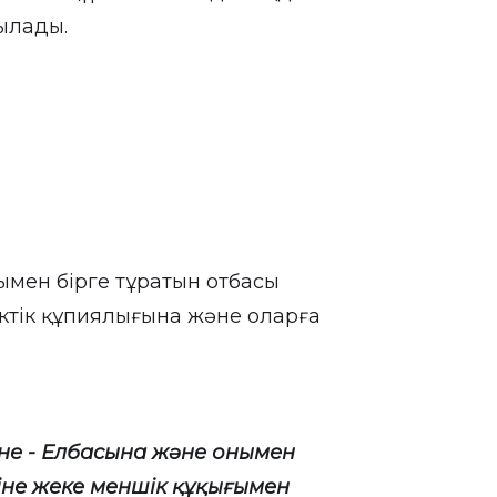
нылады.
нымен бірге тұратын отбасы
ктік құпиялығына және оларға
не - Елбасына және онымен
іне жеке меншік құқығымен