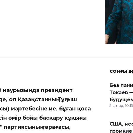
СОҢҒЫ Ж
Без пан
19 наурызында президент
Токаев —
де, ол Қазақстанның Тұңғыш
будущем
5 қаңтар, 10:15
ы) мәртебесіне ие, бұған қоса
ңесін өмір бойы басқару құқығы
США, неф
" партиясының төрағасы,
громкие