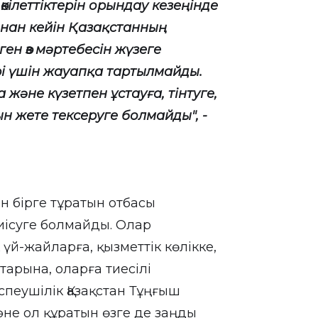
 өкілеттіктерін орындау кезеңінде
ннан кейін Қазақстанның
ен өз мәртебесін жүзеге
і үшін жауапқа тартылмайды.
 және күзетпен ұстауға, тінтуге,
н жете тексеруге болмайды", -
н бірге тұратын отбасы
тиісуге болмайды. Олар
үй-жайларға, қызметтік көлікке,
арына, оларға тиесілі
спеушілік Қазақстан Тұңғыш
не ол құратын өзге де заңды