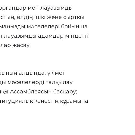
к органдар мен лауазымды
тың, елдің ішкі және сыртқы
са маңызды мәселелері бойынша
ен лауазымды адамдар міндетті
лар жасау;
рының алдында, үкімет
ды мәселелерді талқылау
халқы Ассамблеясын басқару;
онституциялық кеңестің құрамына