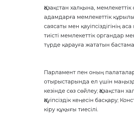
Қазақстан халқына, мемлекетті
адамдарға мемлекеттік құрылыс
саясаты мен қауіпсіздігінің а
тиісті мемлекеттік органдар м
түрде қарауға жататын бастама
Парламент пен оның палатала
отырыстарында ел үшін маңыз
кезінде сөз сөйлеу; Қазақстан 
Қауіпсіздік кеңесін басқару; К
кіру құқығы тиесілі.