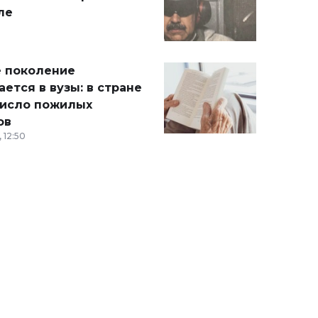
ле
 поколение
ется в вузы: в стране
число пожилых
ов
 12:50