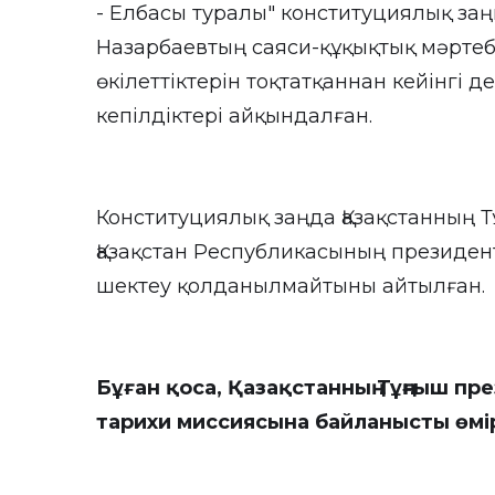
- Елбасы туралы" конституциялық за
Назарбаевтың саяси-құқықтық мәртебес
өкілеттіктерін тоқтатқаннан кейінгі 
кепілдіктері айқындалған.
Конституциялық заңда Қазақстанның 
Қазақстан Республикасының президен
шектеу қолданылмайтыны айтылған.
Бұған қоса, Қазақстанның Тұңғыш пре
тарихи миссиясына байланысты өмі