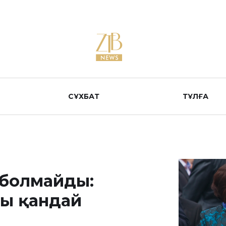
СҰХБАТ
ТҰЛҒА
а болмайды:
сы қандай