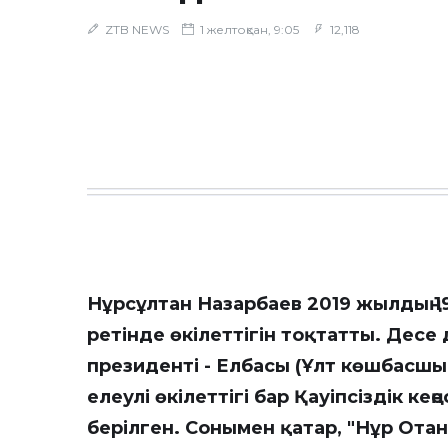
ZTB NEWS
1 желтоқсан, 9:05
12,118
Нұрсұлтан Назарбаев 2019 жылдың 
ретінде өкілеттігін тоқтатты. Десе 
президенті - Елбасы (Ұлт көшбасшыс
елеулі өкілеттігі бар Қауіпсіздік ке
берілген. Сонымен қатар, "Нұр Отан