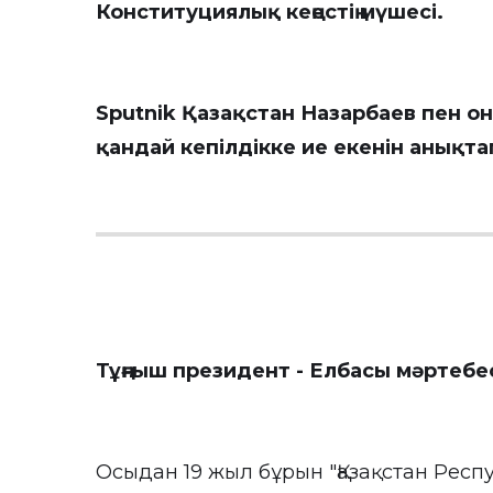
Конституциялық кеңестің мүшесі.
Sputnik Қазақстан
Назарбаев пен он
қандай кепілдікке ие екенін анықта
Тұңғыш президент - Елбасы мәртебес
Осыдан 19 жыл бұрын "Қазақстан Рес