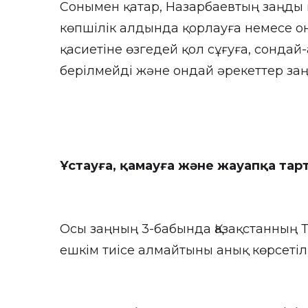
Сонымен қатар, Назарбаевтың заңды қ
көпшілік алдында қорлауға немесе о
қасиетіне өзгедей қол сұғуға, сондай
берілмейді және ондай әрекеттер за
Ұстауға, қамауға және жауапқа тар
Осы заңның 3-бабында Қазақстанның 
ешкім тиісе алмайтыны анық көрсетіл