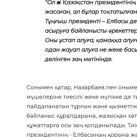
"Ол өзі Қазақстан президентінің
жасаған, ал бұлар тоқтатылға
Тұңғыш президенті – Елбасы дег
асыруға байланысты әрекеттер
Оны ұстап алуға, қамаққа алуға
одан жауап алуға не жеке басы
делінген заң мәтінінде.
Сонымен қатар, Назарбаев пен оныме
мүшелеріне тиесілі жеке мүлікке де 
пайдаланатын тұрғын және қызметтік 
байланыс құралдарына, жазысқан хатт
құжаттарға осы заң қолданылады. Тиі
президентінің - Елбасының қорына жә