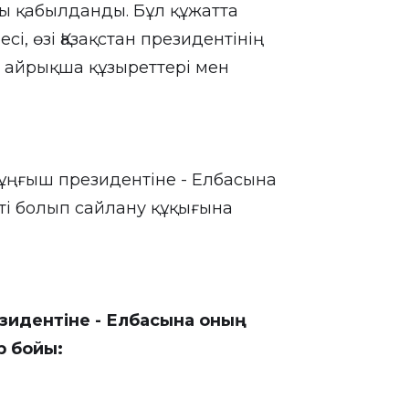
ңы қабылданды. Бұл құжатта
і, өзі Қазақстан президентінің
де айрықша құзыреттері мен
Тұңғыш президентіне - Елбасына
ті болып сайлану құқығына
зидентіне - Елбасына оның
р бойы: