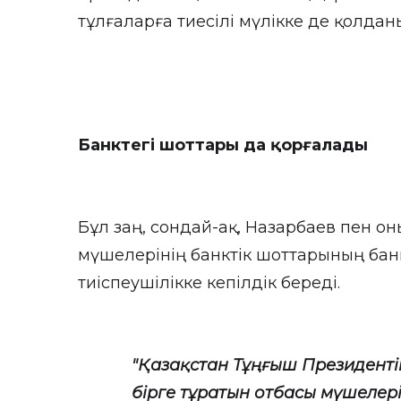
тұлғаларға тиесілі мүлікке де қолда
Банктегі шоттары да қорғалады
Бұл заң, сондай-ақ, Назарбаев пен о
мүшелерінің банктік шоттарының бан
тиіспеушілікке кепілдік береді.
"Қазақстан Тұңғыш Президенті
бірге тұратын отбасы мүшелер