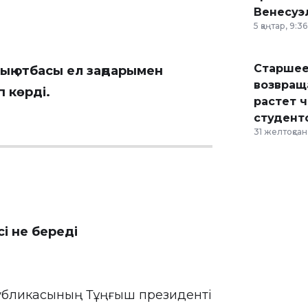
Венесуэ
5 қаңтар, 9:36
Старшее
ың отбасы ел заңдарымен
возвраща
п көрді.
растет 
студент
31 желтоқсан,
і не береді
публикасының Тұңғыш президенті