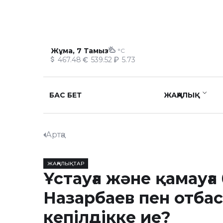
Жұма, 7 Тамыз
°C
467.48
539.52
5.73
БАС БЕТ
ЖАҢАЛЫҚ
Артқа
ЖАҢАЛЫҚТАР
Ұстауға және қамауғ
Назарбаев пен отба
кепілдікке ие?