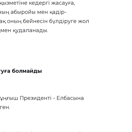
ызметіне кедергі жасауға,
ның абыройы мен қадір-
-ақ оның бейнесін бүлдіруге жол
ңмен қудаланады.
туға болмайды
Тұңғыш Президенті - Елбасына
ген.