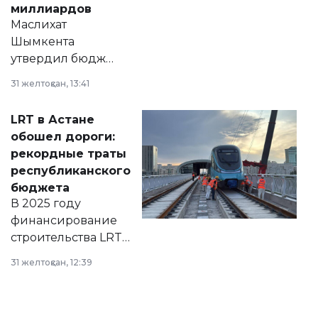
миллиардов
Маслихат
Шымкента
утвердил бюджет
города на 2026–
31 желтоқсан, 13:41
2028 годы.
Соответствующий
LRT в Астане
документ
обошел дороги:
появился в базе
рекордные траты
нормативных
республиканского
правовых актов и
бюджета
на сайте маслихат
В 2025 году
города.
финансирование
строительства LRT
в Астане из
31 желтоқсан, 12:39
республиканского
бюджета достигло
рекордных