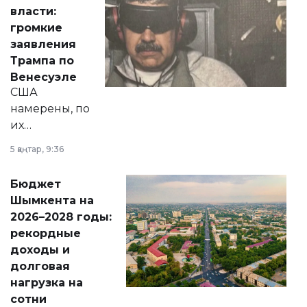
политических
власти:
реформах до
громкие
вопросов армии,
заявления
экономики и
Трампа по
личного здоровья.
Венесуэле
США
намерены, по
их
утверждению,
5 қаңтар, 9:36
принести
свободу
Бюджет
народу
Шымкента на
Венесуэлы.
2026–2028 годы:
рекордные
доходы и
долговая
нагрузка на
сотни