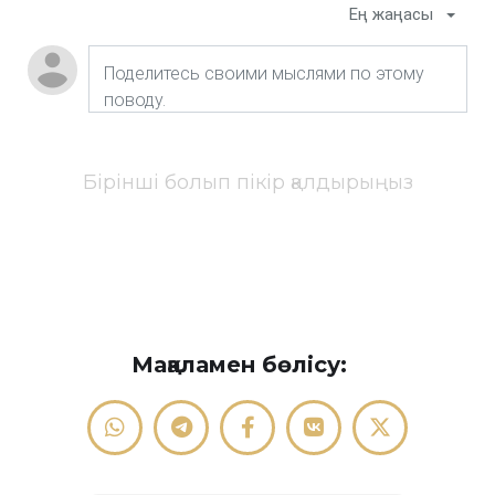
Ең жаңасы
Бірінші болып пікір қалдырыңыз
Мақаламен бөлісу: