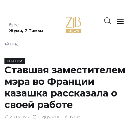
°C
Жұма, 7 Тамыз
Артқа
ПЕРСОНА
Ставшая заместителем
мэра во Франции
казашка рассказала о
своей работе
ZTB NEWS
12 сәуір, 0:00
15,388