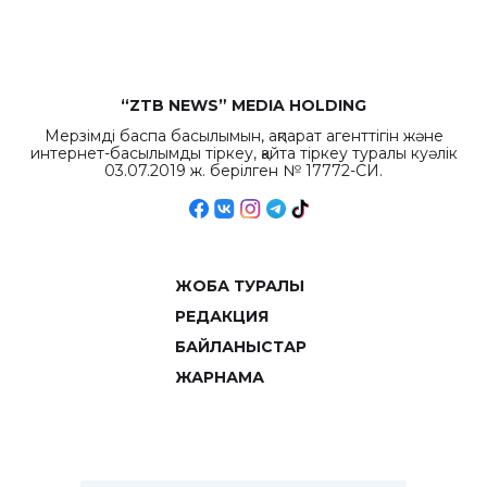
объемов.
“ZTB NEWS” MEDIA HOLDING
Мерзімді баспа басылымын, ақпарат агенттігін және
интернет-басылымды тіркеу, қайта тіркеу туралы куәлік
03.07.2019 ж. берілген № 17772-СИ.
ЖОБА ТУРАЛЫ
РЕДАКЦИЯ
БАЙЛАНЫСТАР
ЖАРНАМА