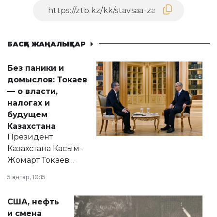
БАСҚА ЖАҢАЛЫҚТАР
Без паники и
домыслов: Токаев
— о власти,
налогах и
будущем
Казахстана
Президент
Казахстана Касым-
Жомарт Токаев
прокомментировал
5 қаңтар, 10:15
сразу несколько
актуальных тем —
США, нефть
от слухов о
и смена