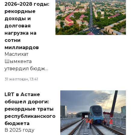
2026–2028 годы:
рекордные
доходы и
долговая
нагрузка на
сотни
миллиардов
Маслихат
Шымкента
утвердил бюджет
города на 2026–
31 желтоқсан, 13:41
2028 годы.
Соответствующий
LRT в Астане
документ
обошел дороги:
появился в базе
рекордные траты
нормативных
республиканского
правовых актов и
бюджета
на сайте маслихат
В 2025 году
города.