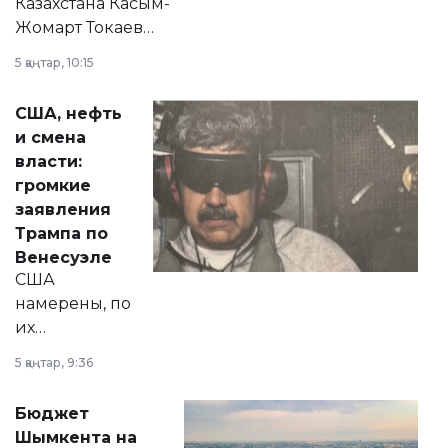
Казахстана Касым-
Жомарт Токаев
прокомментировал
5 қаңтар, 10:15
сразу несколько
актуальных тем —
США, нефть
от слухов о
и смена
политических
власти:
реформах до
громкие
вопросов армии,
заявления
экономики и
Трампа по
личного здоровья.
Венесуэле
США
намерены, по
их
утверждению,
5 қаңтар, 9:36
принести
свободу
Бюджет
народу
Шымкента на
Венесуэлы.