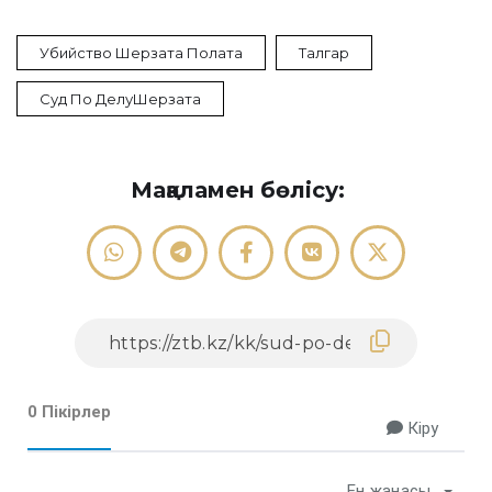
Убийство Шерзата Полата
Талгар
Суд По ДелуШерзата
Мақаламен бөлісу:
0 Пікірлер
Кіру
Ең жаңасы