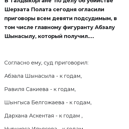
В Талдыкоргане по делу об убийстве
Шерзата Полата сегодня огласили
приговоры всем девяти подсудимым, в
том числе главному фигуранту Абзалу
Шынасылу, который получил….
Согласно ему, суд приговорил:
Абзала Шынасыла - к годам,
Равиля Сакиева - к годам,
Шынгыса Белгожаева - к годам,
Дархана Аскентая - к годам ,