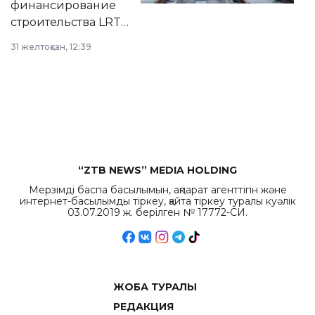
финансирование
строительства LRT
в Астане из
31 желтоқсан, 12:39
республиканского
бюджета достигло
рекордных
объемов.
“ZTB NEWS” MEDIA HOLDING
Мерзімді баспа басылымын, ақпарат агенттігін және
интернет-басылымды тіркеу, қайта тіркеу туралы куәлік
03.07.2019 ж. берілген № 17772-СИ.
ЖОБА ТУРАЛЫ
РЕДАКЦИЯ