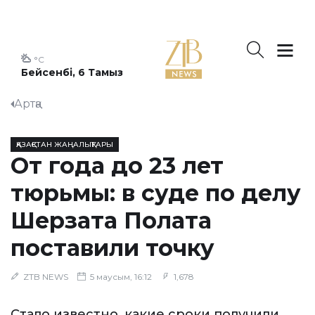
°C
Бейсенбі, 6 Тамыз
Артқа
ҚАЗАҚСТАН ЖАҢАЛЫҚТАРЫ
От года до 23 лет
тюрьмы: в суде по делу
Шерзата Полата
поставили точку
ZTB NEWS
5 маусым, 16:12
1,678
Стало известно, какие сроки получили