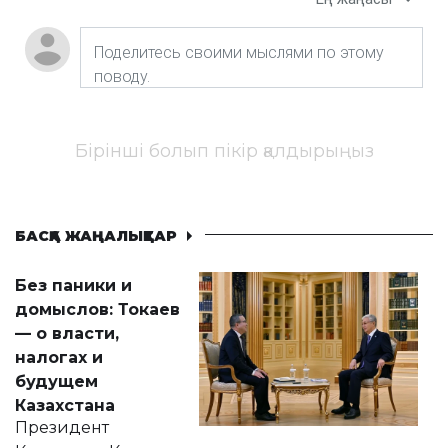
Бірінші болып пікір қалдырыңыз
БАСҚА ЖАҢАЛЫҚТАР
Без паники и
домыслов: Токаев
— о власти,
налогах и
будущем
Казахстана
Президент