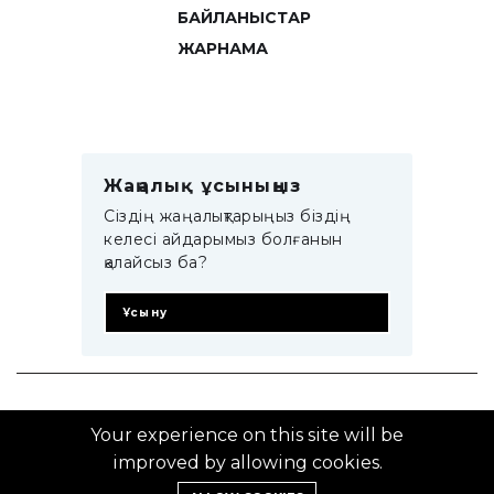
БАЙЛАНЫСТАР
ЖАРНАМА
Жаңалық ұсыныңыз
Сіздің жаңалықтарыңыз біздің
келесі айдарымыз болғанын
қалайсыз ба?
Ұсыну
© 2014–2025 ZTB.KZ
Your experience on this site will be
improved by allowing cookies.