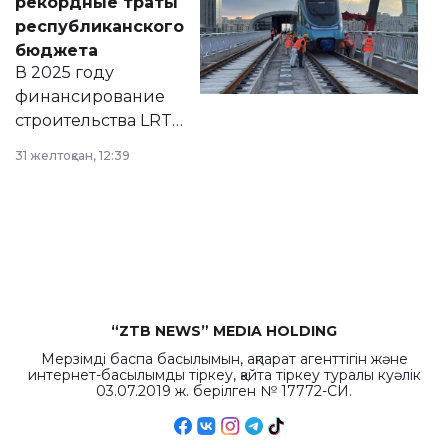
рекордные траты
нормативных
республиканского
правовых актов и
бюджета
на сайте маслихат
В 2025 году
города.
финансирование
строительства LRT
в Астане из
31 желтоқсан, 12:39
республиканского
бюджета достигло
рекордных
объемов.
“ZTB NEWS” MEDIA HOLDING
Мерзімді баспа басылымын, ақпарат агенттігін және
интернет-басылымды тіркеу, қайта тіркеу туралы куәлік
03.07.2019 ж. берілген № 17772-СИ.