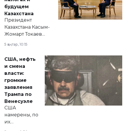
будущем
Казахстана
Президент
Казахстана Касым-
Жомарт Токаев
прокомментировал
5 қаңтар, 10:15
сразу несколько
актуальных тем —
США, нефть
от слухов о
и смена
политических
власти:
реформах до
громкие
вопросов армии,
заявления
экономики и
Трампа по
личного здоровья.
Венесуэле
США
намерены, по
их
утверждению,