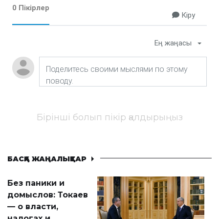
0 Пікірлер
Кіру
Ең жаңасы
Бірінші болып пікір қалдырыңыз
БАСҚА ЖАҢАЛЫҚТАР
Без паники и
домыслов: Токаев
— о власти,
налогах и