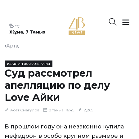
°C
Жұма, 7 Тамыз
Артқа
ҚАЗАҚСТАН ЖАҢАЛЫҚТАРЫ
Суд рассмотрел
апелляцию по делу
Love Aйки
Асет Смагулов
2 тамыз, 16:45
2,265
В прошлом году она незаконно купила
мефедрон в особо крупном размере и