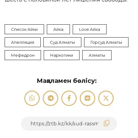
Список Айки
Айка
Love Айка
Апелляция
Суд Алматы
Горсуд Алматы
Мефедрон
Наркотики
Алматы
Мақаламен бөлісу: