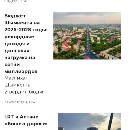
5 қаңтар, 9:36
принести
свободу
Бюджет
народу
Шымкента на
Венесуэлы.
2026–2028 годы:
рекордные
доходы и
долговая
нагрузка на
сотни
миллиардов
Маслихат
Шымкента
утвердил бюджет
города на 2026–
31 желтоқсан, 13:41
2028 годы.
Соответствующий
LRT в Астане
документ
обошел дороги:
появился в базе