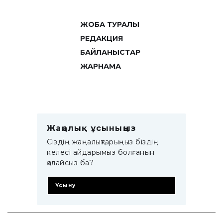
ЖОБА ТУРАЛЫ
РЕДАКЦИЯ
БАЙЛАНЫСТАР
ЖАРНАМА
Жаңалық ұсыныңыз
Сіздің жаңалықтарыңыз біздің
келесі айдарымыз болғанын
қалайсыз ба?
Ұсыну