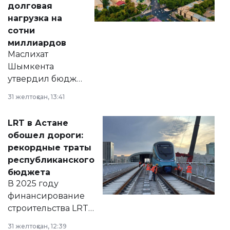
долговая
нагрузка на
сотни
миллиардов
Маслихат
Шымкента
утвердил бюджет
города на 2026–
31 желтоқсан, 13:41
2028 годы.
Соответствующий
LRT в Астане
документ
обошел дороги:
появился в базе
рекордные траты
нормативных
республиканского
правовых актов и
бюджета
на сайте маслихат
В 2025 году
города.
финансирование
строительства LRT
в Астане из
31 желтоқсан, 12:39