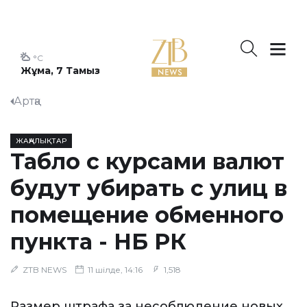
°C
Жұма, 7 Тамыз
Артқа
ЖАҢАЛЫҚТАР
Табло с курсами валют
будут убирать с улиц в
помещение обменного
пункта - НБ РК
ZTB NEWS
11 шілде, 14:16
1,518
Размер штрафа за несоблюдение новых