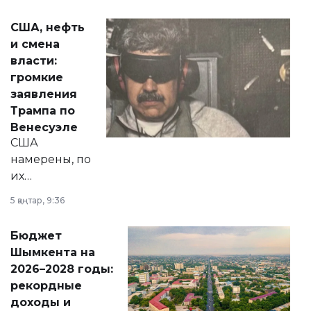
сразу несколько
актуальных тем —
США, нефть
от слухов о
и смена
политических
власти:
реформах до
громкие
вопросов армии,
заявления
экономики и
Трампа по
личного здоровья.
Венесуэле
США
намерены, по
их
утверждению,
5 қаңтар, 9:36
принести
свободу
Бюджет
народу
Шымкента на
Венесуэлы.
2026–2028 годы:
рекордные
доходы и