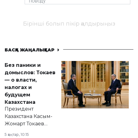
Бірінші болып пікір қалдырыңыз
БАСҚА ЖАҢАЛЫҚТАР
Без паники и
домыслов: Токаев
— о власти,
налогах и
будущем
Казахстана
Президент
Казахстана Касым-
Жомарт Токаев
прокомментировал
5 қаңтар, 10:15