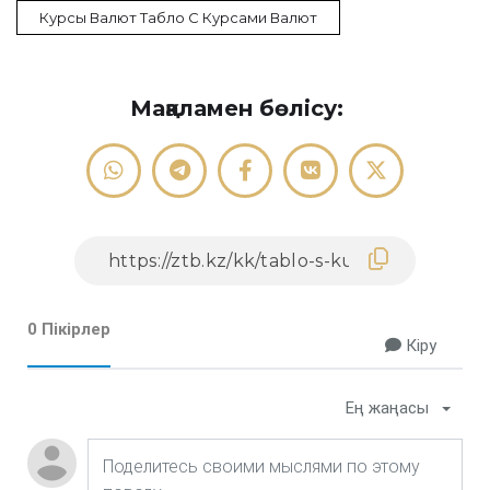
Курсы Валют Табло С Курсами Валют
Мақаламен бөлісу:
0 Пікірлер
Кіру
Ең жаңасы