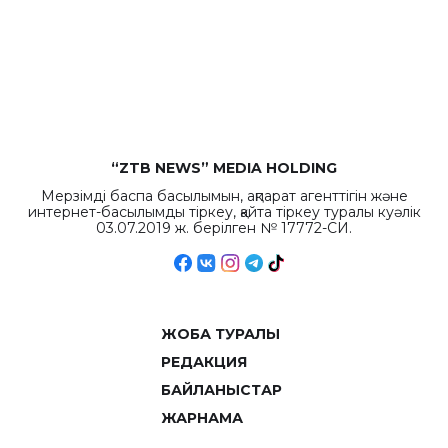
республиканского
бюджета достигло
рекордных
объемов.
“ZTB NEWS” MEDIA HOLDING
Мерзімді баспа басылымын, ақпарат агенттігін және
интернет-басылымды тіркеу, қайта тіркеу туралы куәлік
03.07.2019 ж. берілген № 17772-СИ.
ЖОБА ТУРАЛЫ
РЕДАКЦИЯ
БАЙЛАНЫСТАР
ЖАРНАМА