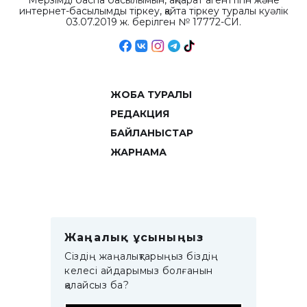
Мерзімді баспа басылымын, ақпарат агенттігін және
интернет-басылымды тіркеу, қайта тіркеу туралы куәлік
03.07.2019 ж. берілген № 17772-СИ.
ЖОБА ТУРАЛЫ
РЕДАКЦИЯ
БАЙЛАНЫСТАР
ЖАРНАМА
Жаңалық ұсыныңыз
Сіздің жаңалықтарыңыз біздің
келесі айдарымыз болғанын
қалайсыз ба?