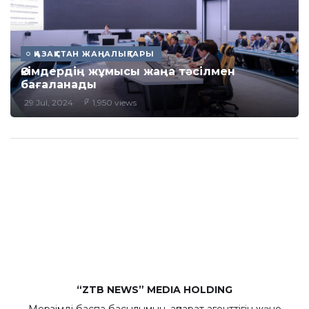
ҚАЗАҚСТАН ЖАҢАЛЫҚТАРЫ
Әкімдердің жұмысы жаңа тәсілмен
бағаланады
29 Jul, 2024
1,950 views
“ZTB NEWS” MEDIA HOLDING