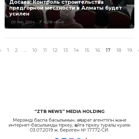
Досаев: Контроль строительства
предгорной местности в Алматы будет
усилен
09 Feb, 2024
4,218 views
‹
1
2
...
10
11
12
13
14
15
16
17
18
19
“ZTB NEWS” MEDIA HOLDING
Мерзімді баспа басылымын, ақпарат агенттігін және
интернет-басылымды тіркеу, қайта тіркеу туралы куәлік
03.07.2019 ж. берілген № 17772-СИ.