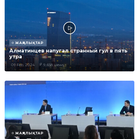
ЖАҢАЛЫҚТАР
Алматинцев напугал странный гул в пять
утра
09 Feb, 2024
9,658 views
ЖАҢАЛЫҚТАР