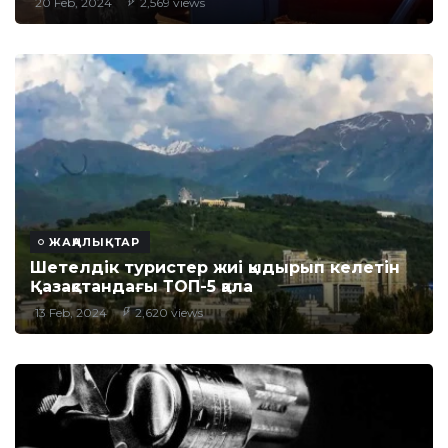
20 Feb, 2024
2,569 views
ЖАҢАЛЫҚТАР
Шетелдік туристер жиі қыдырып келетін
Қазақстандағы ТОП-5 қала
13 Feb, 2024
2,620 views