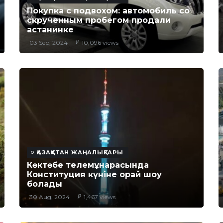
Покупка с подвохом: автомобиль со
скрученным пробегом продали
астанинке
03 Sep, 2024
10,096 views
ҚАЗАҚСТАН ЖАҢАЛЫҚТАРЫ
Көктөбе телемұнарасында
Конституция күніне орай шоу
болады
30 Aug, 2024
1,467 views