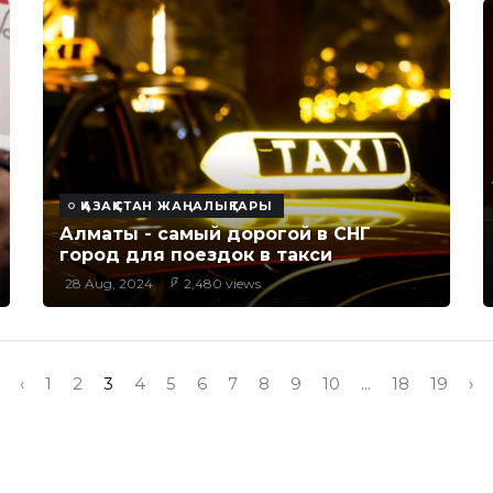
ҚАЗАҚСТАН ЖАҢАЛЫҚТАРЫ
Алматы - самый дорогой в СНГ
город для поездок в такси
28 Aug, 2024
2,480 views
‹
1
2
3
4
5
6
7
8
9
10
...
18
19
›