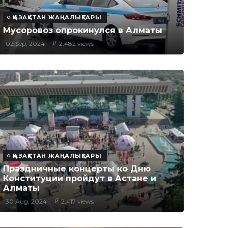
ҚАЗАҚСТАН ЖАҢАЛЫҚТАРЫ
Мусоровоз опрокинулся в Алматы
02 Sep, 2024
2,482 views
ҚАЗАҚСТАН ЖАҢАЛЫҚТАРЫ
Праздничные концерты ко Дню
Конституции пройдут в Астане и
Алматы
30 Aug, 2024
2,417 views