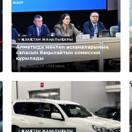
ҚАЗАҚСТАН ЖАҢАЛЫҚТАРЫ
Алматыда мектеп асханаларының
сапасын бақылайтын комиссия
құрылады
11 Sep, 2024
1,733 views
ҚАЗАҚСТАН ЖАҢАЛЫҚТАРЫ