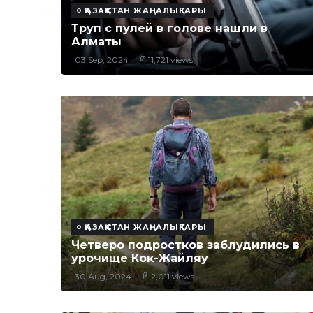
ҚАЗАҚСТАН ЖАҢАЛЫҚТАРЫ
Труп с пулей в голове нашли в
Алматы
03 Sep, 2024
11,721 views
ҚАЗАҚСТАН ЖАҢАЛЫҚТАРЫ
Четверо подростков заблудились в
урочище Кок-Жайляу
30 Aug, 2024
2,011 views