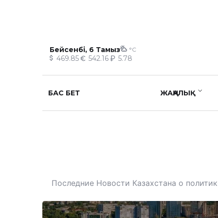
Бейсенбі, 6 Тамыз
°C
469.85
542.16
5.78
БАС БЕТ
ЖАҢАЛЫҚ
Последние Новости Казахстана о политике