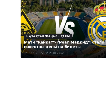
ҚАЗАҚСТАН ЖАҢАЛЫҚТАРЫ
Матч “Кайрат"- "Реал Мадрид": стали
известны цены на билеты
23 Sep, 2025
2,510 views