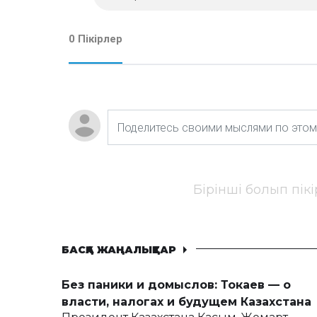
0 Пікірлер
Бірінші болып пік
БАСҚА ЖАҢАЛЫҚТАР
Без паники и домыслов: Токаев — о
власти, налогах и будущем Казахстана