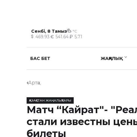
Сенбі, 8 Тамыз
°C
469.93
541.64
5.71
БАС БЕТ
ЖАҢАЛЫҚ
Артқа
ҚАЗАҚСТАН ЖАҢАЛЫҚТАРЫ
Матч “Кайрат"- "Реа
стали известны цен
билеты