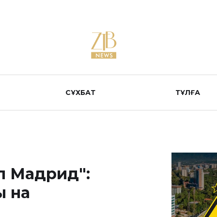
СҰХБАТ
ТҰЛҒА
л Мадрид":
ы на