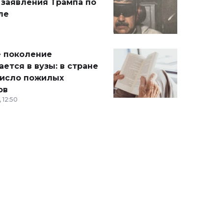
 заявления Трампа по
ле
 поколение
ется в вузы: в стране
число пожилых
ов
 12:50