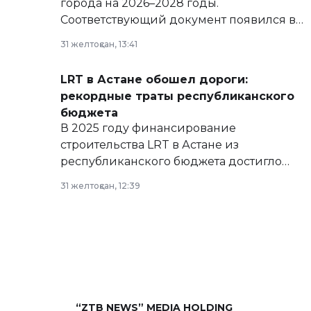
города на 2026–2028 годы.
Соответствующий документ появился в
базе нормативных правовых актов и на
31 желтоқсан, 13:41
сайте маслихат города.
LRT в Астане обошел дороги:
рекордные траты республиканского
бюджета
В 2025 году финансирование
строительства LRT в Астане из
республиканского бюджета достигло
рекордных объемов.
31 желтоқсан, 12:39
“ZTB NEWS” MEDIA HOLDING