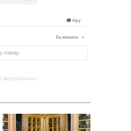
Кіру
Ең жаңасы
ір қалдырыңыз