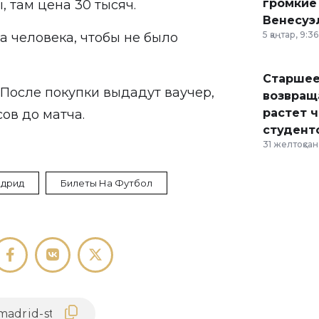
громкие
, там цена 30 тысяч.
Венесуэ
5 қаңтар, 9:36
а человека, чтобы не было
Старшее
 После покупки выдадут ваучер,
возвраща
растет 
ов до матча.
студент
31 желтоқсан,
адрид
Билеты На Футбол