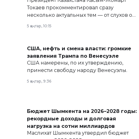
Президент Казахстана Касым-Жомарт
Токаев прокомментировал сразу
несколько актуальных тем — от слухов о
политических реформах до вопросов
5 қаңтар, 10:15
армии, экономики и личного здоровья.
США, нефть и смена власти: громкие
заявления Трампа по Венесуэле
США намерены, по их утверждению,
принести свободу народу Венесуэлы.
5 қаңтар, 9:36
Бюджет Шымкента на 2026–2028 годы:
рекордные доходы и долговая
нагрузка на сотни миллиардов
Маслихат Шымкента утвердил бюджет