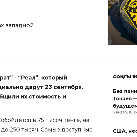
ах западной
СОҢҒЫ Ж
ат” - “Реал”, который
иально дадут 23 сентября.
Без пан
бщили их стоимость и
Токаев —
будущем
5 қаңтар, 10:15
обойдется в 75 тысяч тенге, на
 - до 250 тысяч. Самые доступные
США, неф