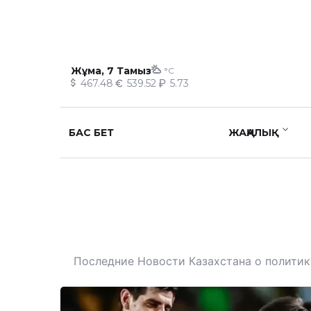
Жұма, 7 Тамыз
°C
467.48
539.52
5.73
БАС БЕТ
ЖАҢАЛЫҚ
Последние Новости Казахстана о политике