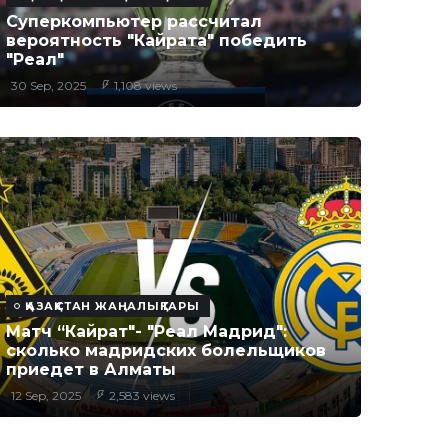
Суперкомпьютер рассчитал
вероятность "Кайрата" победить
"Реал"
30 Sep, 2025
1,108 views
ҚАЗАҚСТАН ЖАҢАЛЫҚТАРЫ
Матч “Кайрат"- "Реал Мадрид":
сколько мадридских болельщиков
приедет в Алматы
12 Sep, 2025
2,583 views