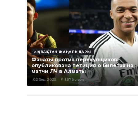
ҚАЗАҚСТАН ЖАҢАЛЫҚТАРЫ
Фанаты против перекупщиков:
опубликована петиция о билетах на
матчи ЛЧ в Алматы
02 Sep, 2025
1,876 views