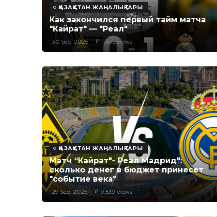
ҚАЗАҚСТАН ЖАҢАЛЫҚТАРЫ
Как закончился первый тайм матча
"Кайрат" — "Реал"
30 Sep, 2025
1,495 views
ҚАЗАҚСТАН ЖАҢАЛЫҚТАРЫ
Матч “Кайрат"- Реал Мадрид":
сколько денег в бюджет принесет
"событие века"
29 Sep, 2025
9,539 views