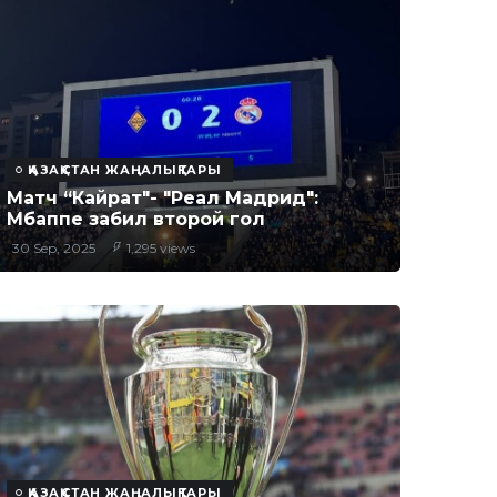
ҚАЗАҚСТАН ЖАҢАЛЫҚТАРЫ
Матч “Кайрат"- "Реал Мадрид":
Мбаппе забил второй гол
30 Sep, 2025
1,295 views
ҚАЗАҚСТАН ЖАҢАЛЫҚТАРЫ