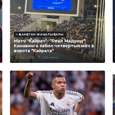
ҚАЗАҚСТАН ЖАҢАЛЫҚТАРЫ
Матч “Кайрат"- "Реал Мадрид":
Камавинга забил четвертый мяч в
ворота "Кайрата"
30 Sep, 2025
1,339 views