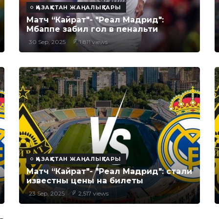
ҚАЗАҚСТАН ЖАҢАЛЫҚТАРЫ
Матч “Кайрат"- "Реал Мадрид":
Мбаппе забил гол в пенальти
30 Sep, 2025
1,811 views
ҚАЗАҚСТАН ЖАҢАЛЫҚТАРЫ
Матч “Кайрат"- "Реал Мадрид": стали
известны цены на билеты
23 Sep, 2025
2,517 views