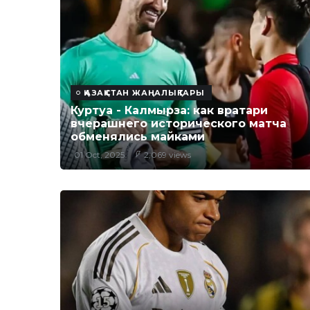
ҚАЗАҚСТАН ЖАҢАЛЫҚТАРЫ
Куртуа - Калмырза: как вратари
вчерашнего исторического матча
обменялись майками
01 Oct, 2025
2,069 views