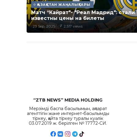
ҚАЗАҚСТАН ЖАҢАЛЫҚТАРЫ
Матч “Кайрат"- "Реал Мадрид": стали
известны цены на билеты
23 Sep, 2025
2,517 views
“ZTB NEWS” MEDIA HOLDING
Мерзімді баспа басылымын, ақпарат
агенттігін және интернет-басылымды
тіркеу, қайта тіркеу туралы куәлік
03.07.2019 ж. берілген № 17772-СИ.