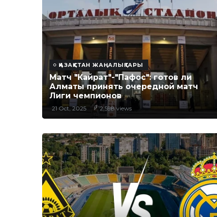
ҚАЗАҚСТАН ЖАҢАЛЫҚТАРЫ
Матч "Кайрат"-"Пафос": готов ли
Алматы принять очередной матч
Лиги чемпионов
21 Oct, 2025
2,598 views