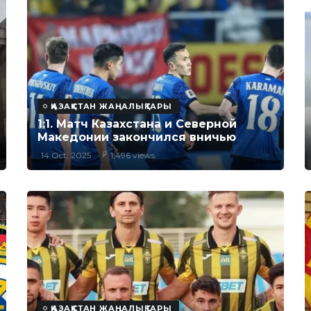
ҚАЗАҚСТАН ЖАҢАЛЫҚТАРЫ
1:1. Матч Казахстана и Северной
Македонии закончился вничью
14 Oct, 2025
1,496 views
ҚАЗАҚСТАН ЖАҢАЛЫҚТАРЫ