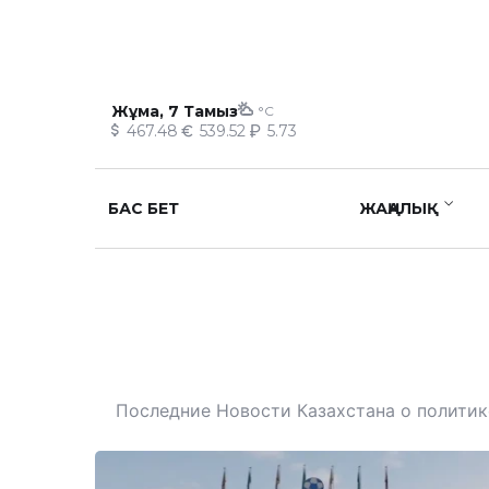
Жұма, 7 Тамыз
°C
467.48
539.52
5.73
БАС БЕТ
ЖАҢАЛЫҚ
Последние Новости Казахстана о политике