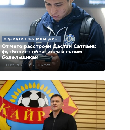
ҚАЗАҚСТАН ЖАҢАЛЫҚТАРЫ
От чего расстроен Дастан Сатпаев:
футболист обратился к своим
болельщикам
10 Oct, 2025
2,110 views