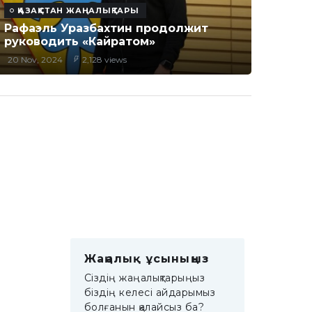
ҚАЗАҚСТАН ЖАҢАЛЫҚТАРЫ
Рафаэль Уразбахтин продолжит
руководить «Кайратом»
20 Nov, 2024
2,128 views
Жаңалық ұсыныңыз
Сіздің жаңалықтарыңыз
біздің келесі айдарымыз
болғанын қалайсыз ба?