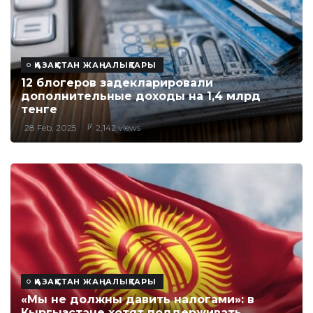
ҚАЗАҚСТАН ЖАҢАЛЫҚТАРЫ
12 блогеров задекларировали
дополнительные доходы на 1,4 млрд
тенге
28 Feb, 2025
2,142 views
ҚАЗАҚСТАН ЖАҢАЛЫҚТАРЫ
«Мы не должны давить налогами»: в
Кыргызстане хотят поддерживать