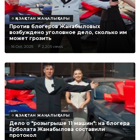
ҚАЗАҚСТАН ЖАҢАЛЫҚТАРЫ
Против блогеров Жанабыловых
возбуждено уголовное дело, сколько им
может грозить
16 Oct, 2025
2,205 views
ҚАЗАҚСТАН ЖАҢАЛЫҚТАРЫ
Дело о "розыгрыше 11 машин": на блогера
Ерболата Жанабылова составили
протокол