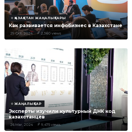
ҚАЗАҚСТАН ЖАҢАЛЫҚТАРЫ
Как развивается инфобизнес в Казахстане
29 Oct, 2024
2,360 views
ЖАҢАЛЫҚТАР
Эксперты изучили культурный ДНК код
казахстанцев
26 Mar, 2024
9,475 views