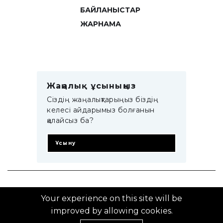
БАЙЛАНЫСТАР
ЖАРНАМА
Жаңалық ұсыныңыз
Сіздің жаңалықтарыңыз біздің
келесі айдарымыз болғанын
қалайсыз ба?
Ұсыну
© 2014–2025 ZTB.KZ
Your experience on this site will be
improved by allowing cookies.