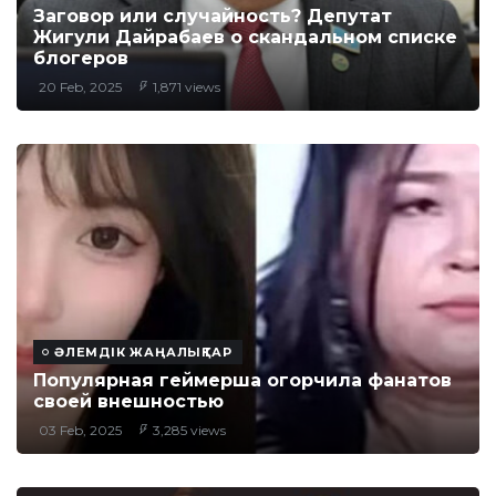
Заговор или случайность? Депутат
Жигули Дайрабаев о скандальном списке
блогеров
20 Feb, 2025
1,871 views
ӘЛЕМДІК ЖАҢАЛЫҚТАР
Популярная геймерша огорчила фанатов
своей внешностью
03 Feb, 2025
3,285 views