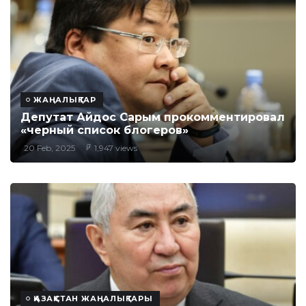
ЖАҢАЛЫҚТАР
Депутат Айдос Сарым прокомментировал
«черный список блогеров»
20 Feb, 2025
1,947 views
ҚАЗАҚСТАН ЖАҢАЛЫҚТАРЫ