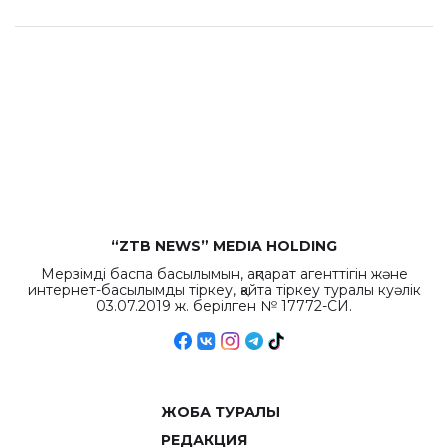
“ZTB NEWS” MEDIA HOLDING
Мерзімді баспа басылымын, ақпарат агенттігін және
интернет-басылымды тіркеу, қайта тіркеу туралы куәлік
03.07.2019 ж. берілген № 17772-СИ.
ЖОБА ТУРАЛЫ
РЕДАКЦИЯ