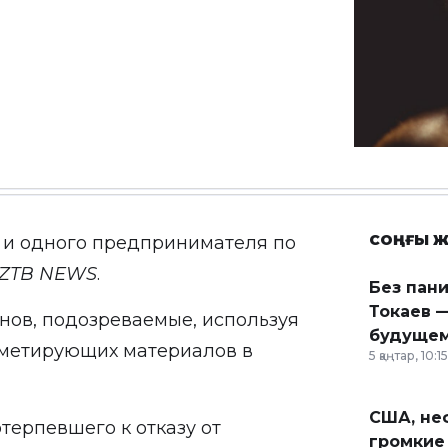
СОҢҒЫ Ж
 и одного предпринимателя по
ZTB
NEWS
.
Без пан
Токаев —
нов, подозреваемые, используя
будущем
ометирующих материалов в
5 қаңтар, 10:15
США, неф
отерпевшего к отказу от
громкие