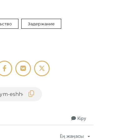
ьство
Задержание
Кіру
Ең жаңасы