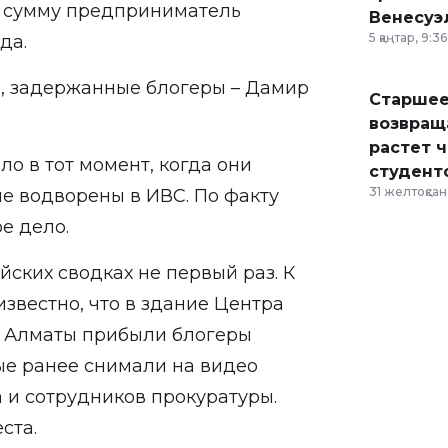
ту сумму предприниматель
Венесуэ
5 қаңтар, 9:36
да.
, задержанные блогеры – Дамир
Старшее
возвраща
растет 
 в тот момент, когда они
студент
31 желтоқсан,
ые водворены в ИВС. По факту
е дело.
йских сводках не первый раз. К
известно
, что в здание Центра
а Алматы прибыли блогеры
ые ранее снимали на видео
 и сотрудников прокуратуры.
ста.