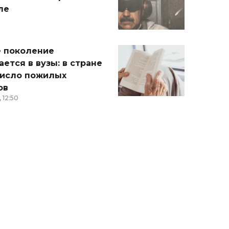
ле
 поколение
ется в вузы: в стране
число пожилых
ов
 12:50