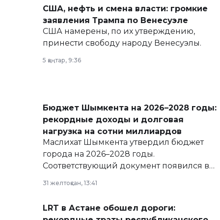
США, нефть и смена власти: громкие
заявления Трампа по Венесуэле
США намерены, по их утверждению,
принести свободу народу Венесуэлы.
5 қаңтар, 9:36
Бюджет Шымкента на 2026–2028 годы:
рекордные доходы и долговая
нагрузка на сотни миллиардов
Маслихат Шымкента утвердил бюджет
города на 2026–2028 годы.
Соответствующий документ появился в
базе нормативных правовых актов и на
31 желтоқсан, 13:41
сайте маслихат города.
LRT в Астане обошел дороги:
рекордные траты республиканского