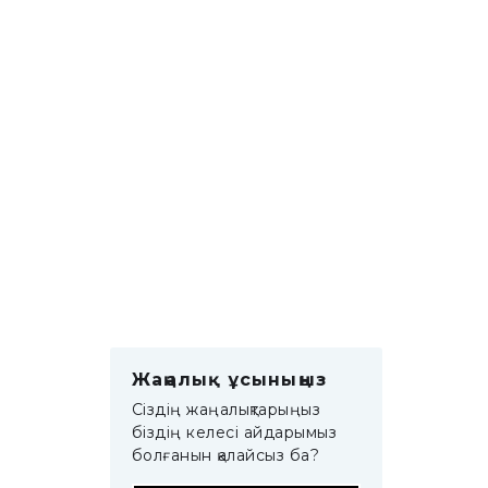
Жаңалық ұсыныңыз
Сіздің жаңалықтарыңыз
біздің келесі айдарымыз
болғанын қалайсыз ба?