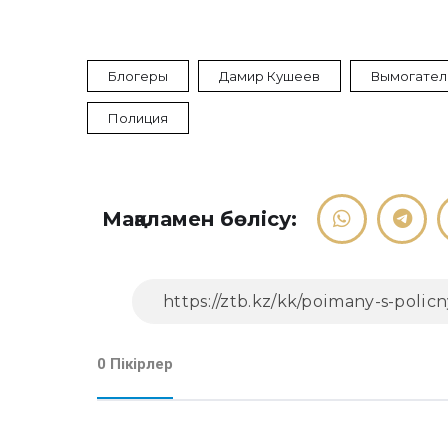
Блогеры
Дамир Кушеев
Вымогател
Полиция
Мақаламен бөлісу:
0 Пікірлер