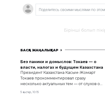
Бірінші болып пік
БАСҚА ЖАҢАЛЫҚТАР
Без паники и домыслов: Токаев — о
власти, налогах и будущем Казахстана
Президент Казахстана Касым-Жомарт
Токаев прокомментировал сразу
несколько актуальных тем — от слухов о
политических реформах до вопросов
5 қаңтар, 10:15
армии, экономики и личного здоровья.