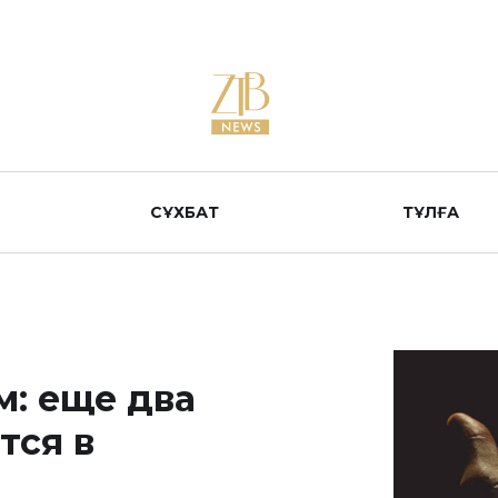
СҰХБАТ
ТҰЛҒА
: еще два
тся в