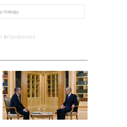
ір қалдырыңыз