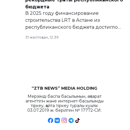
бюджета
В 2025 году финансирование
строительства LRT в Астане из
республиканского бюджета достигло
рекордных объемов.
31 желтоқсан, 12:39
“ZTB NEWS” MEDIA HOLDING
Мерзімді баспа басылымын, ақпарат
агенттігін және интернет-басылымды
тіркеу, қайта тіркеу туралы куәлік
03.07.2019 ж. берілген № 17772-СИ.