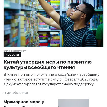
Фото: pixabay.com
НОВОСТИ
Китай утвердил меры по развитию
культуры всеобщего чтения
В Китае принято Положение о содействии всеобщему
чтению, которое вступит в силу с 1 февраля 2026 года.
Документ закрепляет государственную поддержку
развития культуры чтения и предусматривает
18 декабря, 14:25
финансирование соответствующих программ за счёт
бюджетов всех уровней.
Мраморное море у