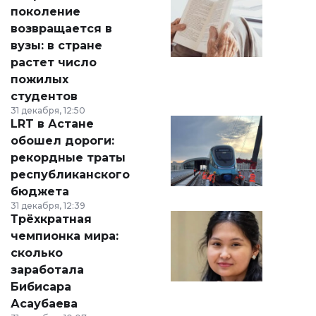
поколение
возвращается в
вузы: в стране
растет число
пожилых
студентов
31 декабря, 12:50
LRT в Астане
обошел дороги:
рекордные траты
республиканского
бюджета
31 декабря, 12:39
Трёхкратная
чемпионка мира:
сколько
заработала
Бибисара
Асаубаева