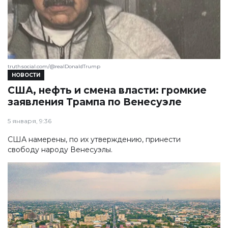
truthsocial.com/@realDonaldTrump
НОВОСТИ
США, нефть и смена власти: громкие
заявления Трампа по Венесуэле
5 января, 9:36
США намерены, по их утверждению, принести
свободу народу Венесуэлы.