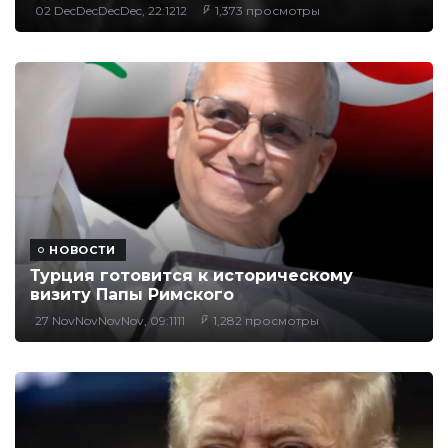
02 DecDecDecDec, 22:1212
1,373 просмотры
НОВОСТИ
Турция готовится к историческому
визиту Папы Римского
27 NovNovNovNov, 09:1111
1,282 просмотры