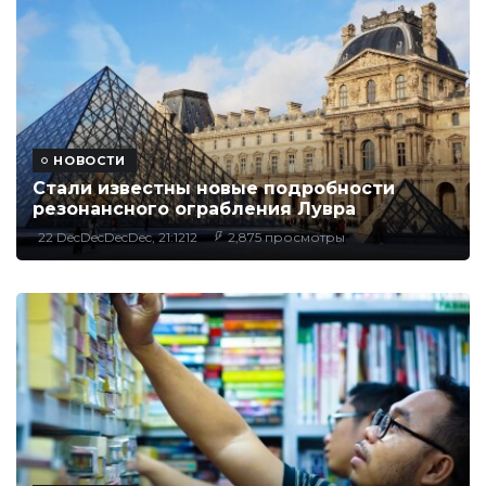
НОВОСТИ
Стали известны новые подробности
резонансного ограбления Лувра
22 DecDecDecDec, 21:1212
2,875 просмотры