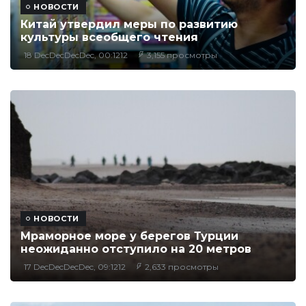
НОВОСТИ
Китай утвердил меры по развитию
культуры всеобщего чтения
18 DecDecDecDec, 00:1212
3,155 просмотры
НОВОСТИ
Мраморное море у берегов Турции
неожиданно отступило на 20 метров
17 DecDecDecDec, 09:1212
2,633 просмотры