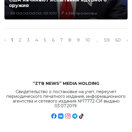
оружия
30 OctOctOctOct, 09:1010
4,366 просмотры
‹
1
2
3
4
5
6
7
8
9
10
...
59
60
›
“ZTB NEWS” MEDIA HOLDING
Свидетельство о постановке на учет, переучет
периодического печатного издания, информационного
агентства и сетевого издания №17772-СИ выдано
03.07.2019.