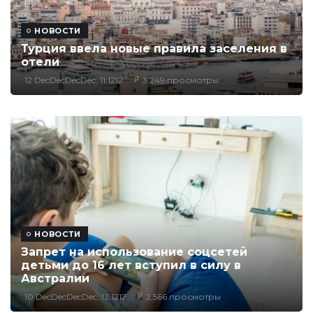
НОВОСТИ
Турция ввела новые правила заселения в
отели
12 DecDecDecDec, 11:1212
3,249 просмотры
НОВОСТИ
Запрет на использование соцсетей
детьми до 16 лет вступил в силу в
Австралии
10 DecDecDecDec, 12:1212
2,566 просмотры