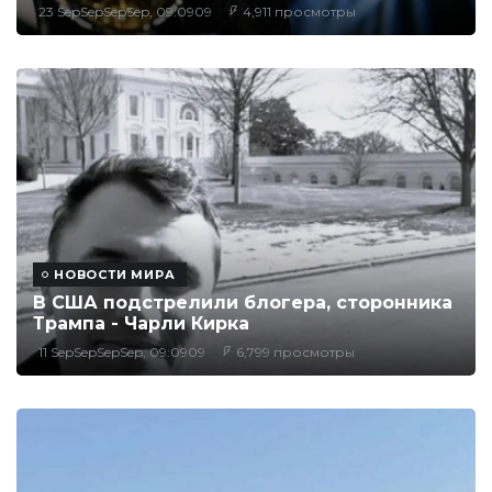
23 SepSepSepSep, 09:0909
4,911 просмотры
НОВОСТИ МИРА
В США подстрелили блогера, сторонника
Трампа - Чарли Кирка
11 SepSepSepSep, 09:0909
6,799 просмотры