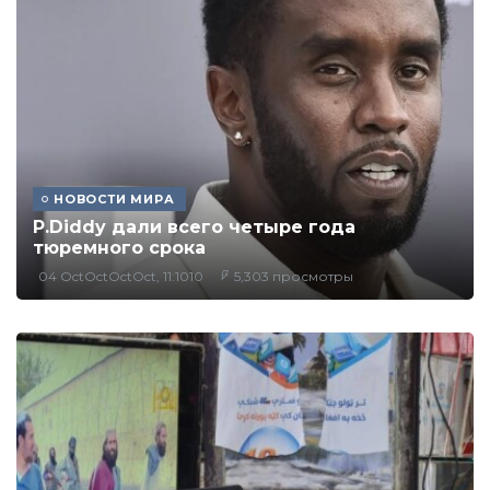
НОВОСТИ МИРА
P.Diddy дали всего четыре года
тюремного срока
04 OctOctOctOct, 11:1010
5,303 просмотры