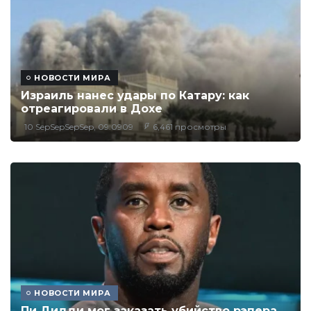
НОВОСТИ МИРА
Израиль нанес удары по Катару: как
отреагировали в Дохе
10 SepSepSepSep, 09:0909
6,461 просмотры
НОВОСТИ МИРА
Пи Дидди мог заказать убийство рэпера