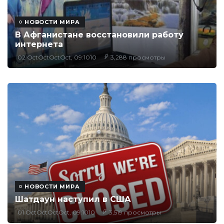
НОВОСТИ МИРА
В Афганистане восстановили работу
интернета
02 OctOctOctOct, 09:1010
3,288 просмотры
НОВОСТИ МИРА
Шатдаун наступил в США
01 OctOctOctOct, 09:1010
3,519 просмотры