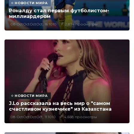
НОВОСТИ МИРА
Роналду стал первым футболистом-
миллиардером
08 OctOctOctOct, 16:1010
2,874 просмотры
НОВОСТИ МИРА
J.Lo рассказала на весь мир о "самом
счастливом кузнечике" из Казахстана
08 OctOctOctOct, 11:1010
4,668 просмотры