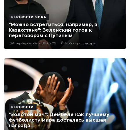
НОВОСТИ МИРА
"Можно встретиться, например, в
Казахстане": Зеленский готов к
переговорам с Путиным
24 SepSepSepSep, 09:0909
4,858 просмотры
НОВОСТИ
"Золотой мяч": Дембеле как лучшему
футболисту мира досталась высшая
награда