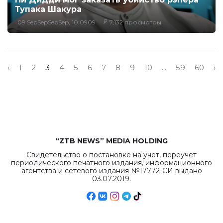
Тупака Шакура
09 SepSepSepSep, 10:0909
7,132 просмотры
‹
1
2
3
4
5
6
7
8
9
10
...
59
60
›
“ZTB NEWS” MEDIA HOLDING
Свидетельство о постановке на учет, переучет
периодического печатного издания, информационного
агентства и сетевого издания №17772-СИ выдано
03.07.2019.