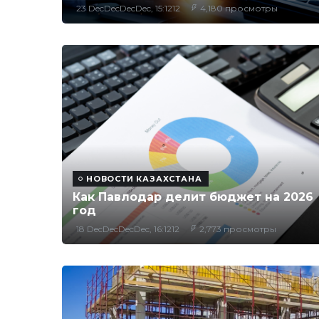
23 DecDecDecDec, 15:1212
4,180 просмотры
НОВОСТИ КАЗАХСТАНА
Как Павлодар делит бюджет на 2026
год
18 DecDecDecDec, 16:1212
2,773 просмотры