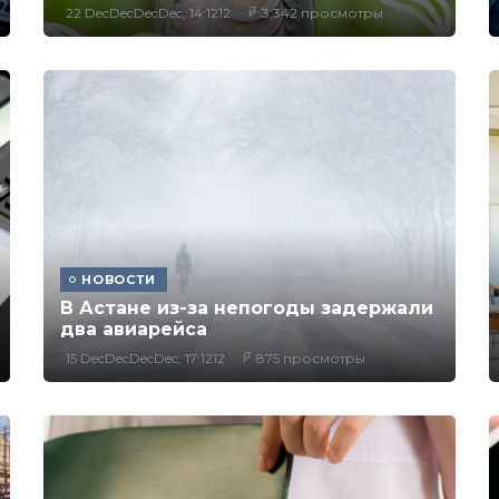
22 DecDecDecDec, 14:1212
3,342 просмотры
НОВОСТИ
В Астане из-за непогоды задержали
два авиарейса
15 DecDecDecDec, 17:1212
875 просмотры