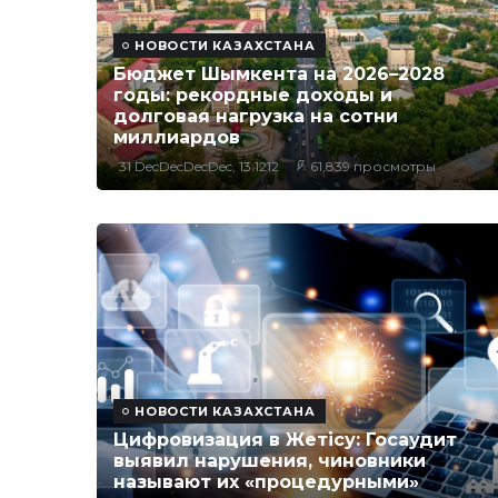
НОВОСТИ КАЗАХСТАНА
Бюджет Шымкента на 2026–2028
годы: рекордные доходы и
долговая нагрузка на сотни
миллиардов
31 DecDecDecDec, 13:1212
61,839 просмотры
НОВОСТИ КАЗАХСТАНА
Цифровизация в Жетісу: Госаудит
выявил нарушения, чиновники
называют их «процедурными»