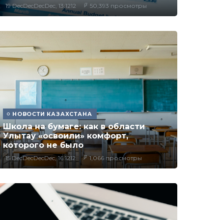
19 DecDecDecDec, 13:1212
50,393 просмотры
НОВОСТИ КАЗАХСТАНА
Школа на бумаге: как в области
Улытау «освоили» комфорт,
которого не было
15 DecDecDecDec, 16:1212
1,066 просмотры