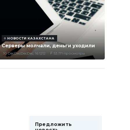
НОВОСТИ КАЗАХСТАНА
Серверы молчали, деньги уходили
10 DecDecDecDec, 16:1212
53,171 просмотры
Предложить
новость