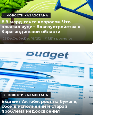
НОВОСТИ КАЗАХСТАНА
8,8 млрд тенге вопросов. Что
показал аудит благоустройства в
Карагандинской области
26 DecDecDecDec, 18:1212
1,151 просмотры
НОВОСТИ КАЗАХСТАНА
Бюджет Актобе: рост на бумаге,
сбои в исполнении и старая
проблема недоосвоения