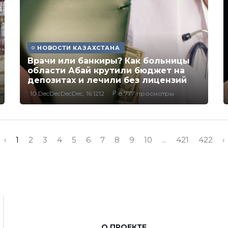
НОВОСТИ КАЗАХСТАНА
Врачи или банкиры? Как больницы
области Абай крутили бюджет на
депозитах и лечили без лицензий
10 DecDecDecDec, 16:1212
8,777 просмотры
‹
1
2
3
4
5
6
7
8
9
10
...
421
422
›
О ПРОЕКТЕ