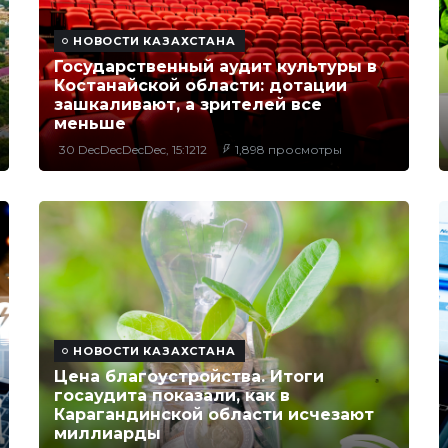
НОВОСТИ КАЗАХСТАНА
Государственный аудит культуры в
Костанайской области: дотации
зашкаливают, а зрителей все
меньше
30 DecDecDecDec, 15:1212
1,898 просмотры
НОВОСТИ КАЗАХСТАНА
Цена благоустройства. Итоги
госаудита показали, как в
Карагандинской области исчезают
миллиарды