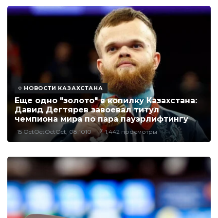
НОВОСТИ КАЗАХСТАНА
Еще одно "золото" в копилку Казахстана:
Давид Дегтярев завоевал титул
чемпиона мира по пара пауэрлифтингу
15 OctOctOctOct, 08:1010
1,442 просмотры