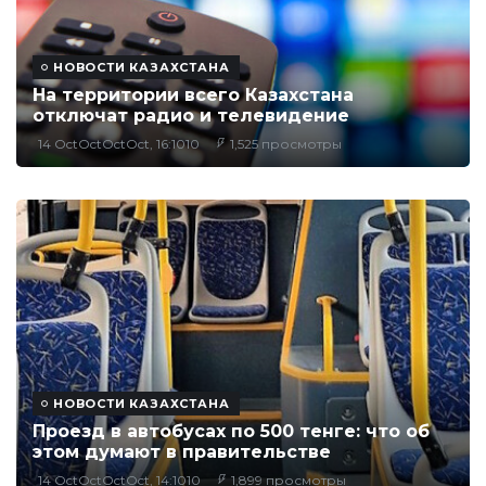
НОВОСТИ КАЗАХСТАНА
На территории всего Казахстана
отключат радио и телевидение
14 OctOctOctOct, 16:1010
1,525 просмотры
НОВОСТИ КАЗАХСТАНА
Проезд в автобусах по 500 тенге: что об
этом думают в правительстве
14 OctOctOctOct, 14:1010
1,899 просмотры