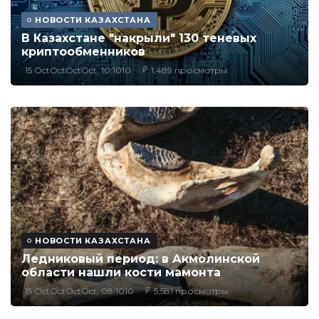
НОВОСТИ КАЗАХСТАНА
В Казахстане "накрыли" 130 теневых
криптообменников
15 OctOctOctOct, 10:1010
1,489 просмотры
НОВОСТИ КАЗАХСТАНА
Ледниковый период: в Акмолинской
области нашли кости мамонта
15 OctOctOctOct, 08:1010
5,581 просмотры