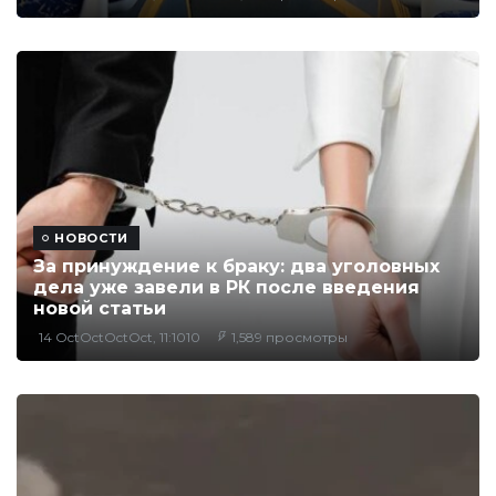
НОВОСТИ
За принуждение к браку: два уголовных
дела уже завели в РК после введения
новой статьи
14 OctOctOctOct, 11:1010
1,589 просмотры