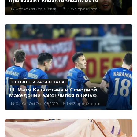
призывают бойкотировать матч
14 OctOctOctOct, 09:1010
11,944 просмотры
НОВОСТИ КАЗАХСТАНА
1:1. Матч Казахстана и Северной
Македонии закончился вничью
14 OctOctOctOct, 08:1010
1,493 просмотры