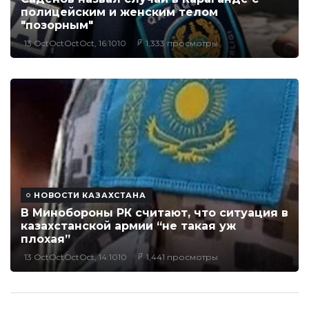
полицейским и женским телом
"позорным"
13 OctOctOctOct, 16:1010
1,333 просмотры
НОВОСТИ КАЗАХСТАНА
В Минобороны РК считают, что ситуация в
казахстанской армии “не такая уж
плохая”
13 OctOctOctOct, 14:1010
1,441 просмотры