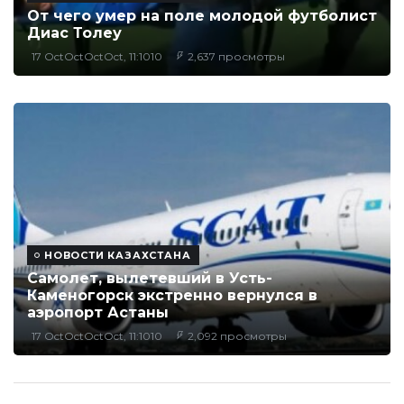
От чего умер на поле молодой футболист
Диас Толеу
17 OctOctOctOct, 11:1010
2,637 просмотры
НОВОСТИ КАЗАХСТАНА
Самолет, вылетевший в Усть-
Каменогорск экстренно вернулся в
аэропорт Астаны
17 OctOctOctOct, 11:1010
2,092 просмотры