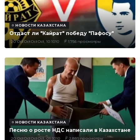
НОВОСТИ КАЗАХСТАНА
Отдаст ли "Кайрат" победу "Пафосу"
20 OctOctOctOct, 10:1010
1,756 просмотры
НОВОСТИ КАЗАХСТАНА
Песню о росте НДС написали в Казахстане
20 OctOctOctOct, 09:1010
2,885 просмотры