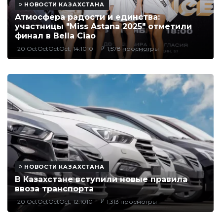
НОВОСТИ КАЗАХСТАНА
Атмосфера радости и единства:
участницы "Miss Astana 2025" отметили
финал в Bella Ciao
20 OctOctOctOct, 14:1010
1,578 просмотры
НОВОСТИ КАЗАХСТАНА
В Казахстане вступили новые правила
ввоза транспорта
20 OctOctOctOct, 12:1010
1,313 просмотры