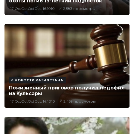
охоты погиб 13-летний подросток
17 OctOctOctOct, 16:1010
2,583 просмотры
НОВОСТИ КАЗАХСТАНА
Пожизненный приговор получил педофил
из Кульсары
17 OctOctOctOct, 14:1010
2,459 просмотры