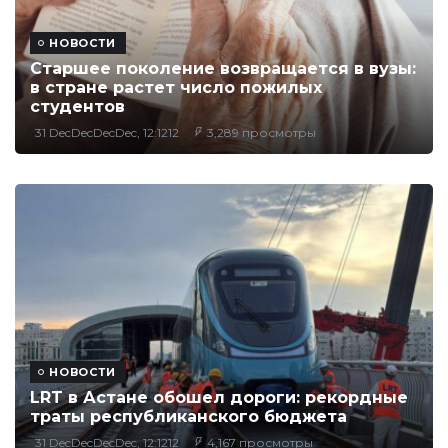
НОВОСТИ
Старшее поколение возвращается в вузы:
в стране растет число пожилых
студентов
31 DecDecDecDec, 12:1212
3,289 просмотры
НОВОСТИ
LRT в Астане обошел дороги: рекордные
траты республиканского бюджета
31 DecDecDecDec, 12:1212
4,167 просмотры