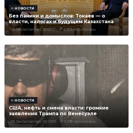
НОВОСТИ
Без паники и домыслов: Токаев — о
власти, налогах и будущем Казахстана
05 JanJanJanJan, 10:0101
4,598 просмотры
НОВОСТИ
США, нефть и смена власти: громкие
заявления Трампа по Венесуэле
05 JanJanJanJan, 09:0101
3,718 просмотры