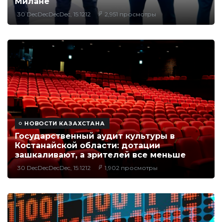
Милане
30 DecDecDecDec, 15:1212
2,951 просмотры
НОВОСТИ КАЗАХСТАНА
Государственный аудит культуры в
Костанайской области: дотации
зашкаливают, а зрителей все меньше
30 DecDecDecDec, 15:1212
1,902 просмотры