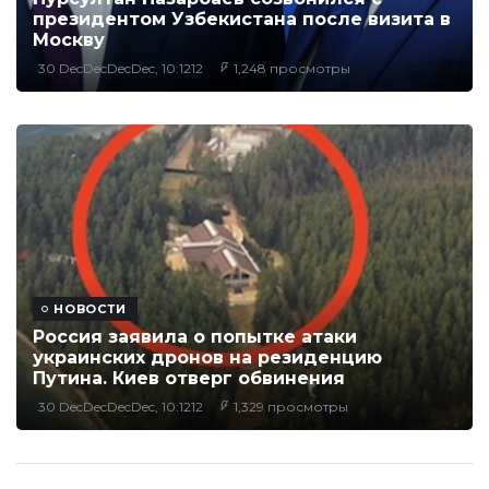
президентом Узбекистана после визита в
Москву
30 DecDecDecDec, 10:1212
1,248 просмотры
НОВОСТИ
Россия заявила о попытке атаки
украинских дронов на резиденцию
Путина. Киев отверг обвинения
30 DecDecDecDec, 10:1212
1,329 просмотры