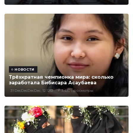
НОВОСТИ
Трёхкратная чемпионка мира: сколько
заработала Бибисара Асаубаева
31 DecDecDecDec, 12:1212
3,610 просмотры