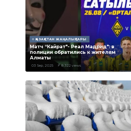
ҚАЗАҚСТАН ЖАҢАЛЫҚТАРЫ
Матч “Кайрат"- Реал Мадрид": в
полиции обратились к жителям
Алматы
03 Sep, 2025
8,322 views