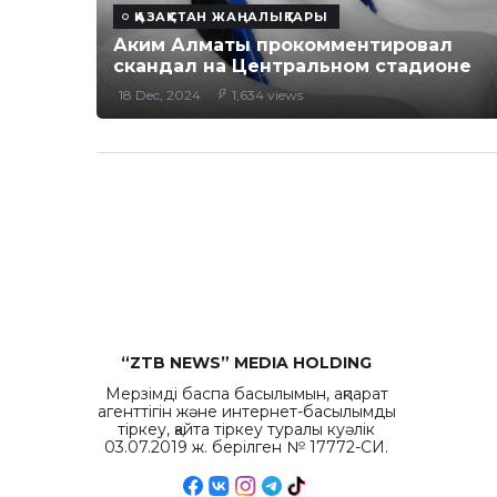
ҚАЗАҚСТАН ЖАҢАЛЫҚТАРЫ
Аким Алматы прокомментировал
скандал на Центральном стадионе
18 Dec, 2024
1,634 views
“ZTB NEWS” MEDIA HOLDING
Мерзімді баспа басылымын, ақпарат
агенттігін және интернет-басылымды
тіркеу, қайта тіркеу туралы куәлік
03.07.2019 ж. берілген № 17772-СИ.