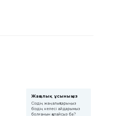
Жаңалық ұсыныңыз
Сіздің жаңалықтарыңыз
біздің келесі айдарымыз
болғанын қалайсыз ба?