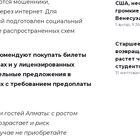
ются мошенники,
США, неф
громкие
рез интернет. Для
Венесуэ
ий подготовлен социальный
5 қаңтар, 9:36
е распространенных схем
Старшее
возвраща
комендуют покупать билеты
растет 
ах и у лицензированных
студент
31 желтоқсан,
ельные предложения в
х с требованием предоплаты
 гостей Алматы: с ростом
озрастает и риск
лучае не приобретайте