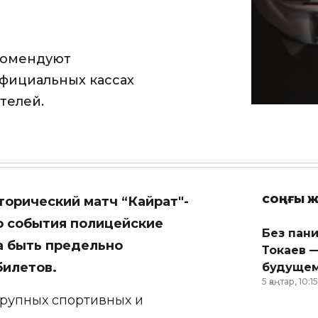
комендуют
официальных кассах
телей.
СОҢҒЫ Ж
торический матч “Кайрат"-
о события полицейские
Без пан
а быть предельно
Токаев —
билетов.
будущем
5 қаңтар, 10:15
крупных спортивных и