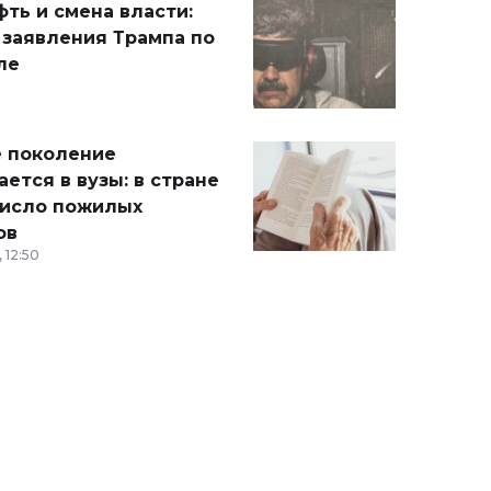
ть и смена власти:
 заявления Трампа по
ле
 поколение
ется в вузы: в стране
число пожилых
ов
 12:50