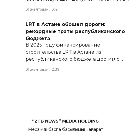
базе нормативных правовых актов и на
31 желтоқсан, 13:41
сайте маслихат города.
LRT в Астане обошел дороги:
рекордные траты республиканского
бюджета
В 2025 году финансирование
строительства LRT в Астане из
республиканского бюджета достигло
рекордных объемов.
31 желтоқсан, 12:39
“ZTB NEWS” MEDIA HOLDING
Мерзімді баспа басылымын, ақпарат