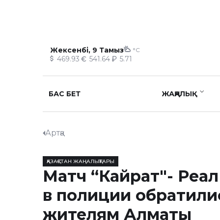
Жексенбі, 9 Тамыз
°C
469.93
541.64
5.71
БАС БЕТ
ЖАҢАЛЫҚ
Артқа
ҚАЗАҚСТАН ЖАҢАЛЫҚТАРЫ
Матч “Кайрат"- Реал
в полиции обратили
жителям Алматы