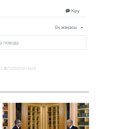
Кіру
Ең жаңасы
ір қалдырыңыз