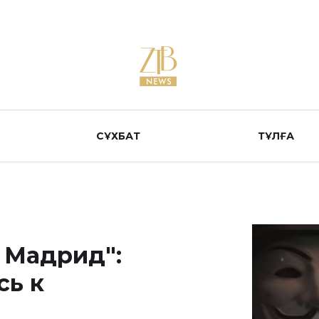
СҰХБАТ
ТҰЛҒА
 Мадрид":
сь к