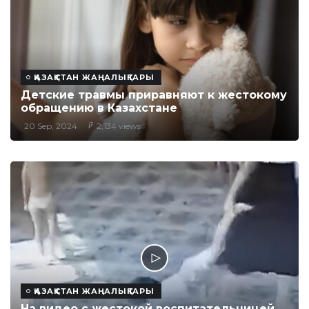
ҚАЗАҚСТАН ЖАҢАЛЫҚТАРЫ
Детские травмы приравняют к жестокому
обращению в Казахстане
20 Sep, 2024
2,134 views
ҚАЗАҚСТАН ЖАҢАЛЫҚТАРЫ
На видео с жестокой воспитательницей