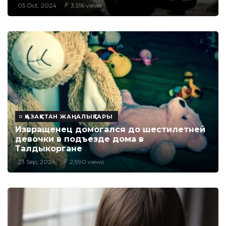
05 Oct, 2024
3,516 views
ҚАЗАҚСТАН ЖАҢАЛЫҚТАРЫ
Извращенец домогался до шестилетней
девочки в подъезде дома в
Талдыкоргане
23 Sep, 2024
2,990 views