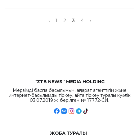
‹
1
2
3
4
›
“ZTB NEWS” MEDIA HOLDING
Мерзімді баспа басылымын, ақпарат агенттігін және
интернет-басылымды тіркеу, қайта тіркеу туралы куәлік
03.07.2019 ж. берілген № 17772-СИ.
ЖОБА ТУРАЛЫ