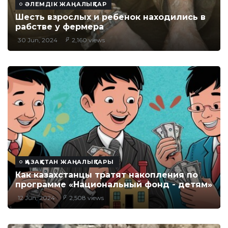
ӘЛЕМДІК ЖАҢАЛЫҚТАР
Шесть взрослых и ребенок находились в
рабстве у фермера
30 Jun, 2024
2,160 views
ҚАЗАҚСТАН ЖАҢАЛЫҚТАРЫ
Как казахстанцы тратят накопления по
программе «Национальный фонд - детям»
12 Jun, 2024
2,508 views