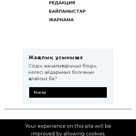
РЕДАКЦИЯ
БАЙЛАНЫСТАР
ЖАРНАМА
Жаңалық ұсыныңыз
Сіздің жаңалықтарыңыз біздің
келесі айдарымыз болғанын
қалайсыз ба?
Ұсыну
© 2014–2025 ZTB.KZ
Your experience on this site will be
improved by allowing cookies.