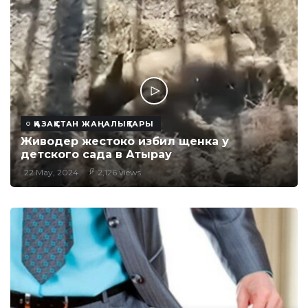
ҚАЗАҚСТАН ЖАҢАЛЫҚТАРЫ
Живодер жестоко избил щенка у
детского сада в Атырау
22 May, 2024
2,126 views