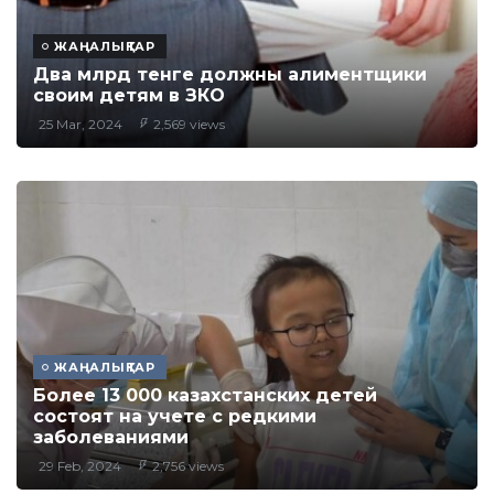
ЖАҢАЛЫҚТАР
Два млрд тенге должны алиментщики
своим детям в ЗКО
25 Mar, 2024
2,569 views
ЖАҢАЛЫҚТАР
Более 13 000 казахстанских детей
состоят на учете с редкими
заболеваниями
29 Feb, 2024
2,756 views