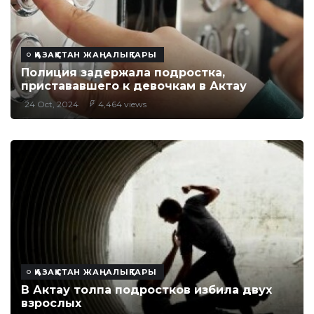
ҚАЗАҚСТАН ЖАҢАЛЫҚТАРЫ
Полиция задержала подростка,
пристававшего к девочкам в Актау
24 Oct, 2024
4,464 views
ҚАЗАҚСТАН ЖАҢАЛЫҚТАРЫ
В Актау толпа подростков избила двух
взрослых