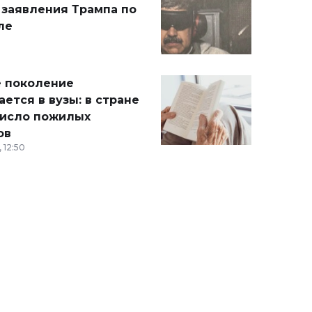
 заявления Трампа по
ле
 поколение
ется в вузы: в стране
число пожилых
ов
 12:50