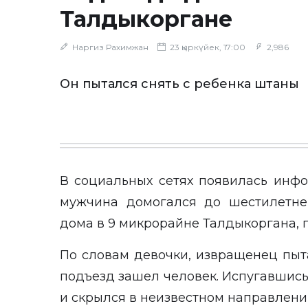
Талдыкоргане
Наргиз Рахимжан
23 қыркүйек, 17:00
2,986
Он пытался снять с ребенка штаны
В социальных сетях
появилась
инфор
мужчина домогался до шестилетне
дома в 9 микрорайне Талдыкоргана,
По словам девочки, извращенец пыта
подъезд зашел человек. Испугавшис
и скрылся в неизвестном направлении