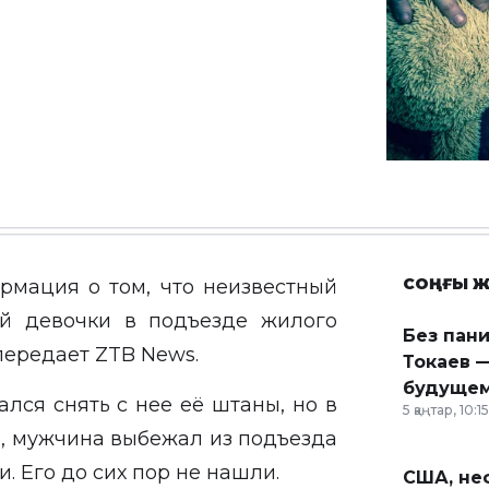
СОҢҒЫ Ж
мация о том, что неизвестный
й девочки в подъезде жилого
Без пан
 передает
ZTB News
.
Токаев —
будущем
лся снять с нее её штаны, но в
5 қаңтар, 10:15
ь, мужчина выбежал из подъезда
. Его до сих пор не нашли.
США, неф