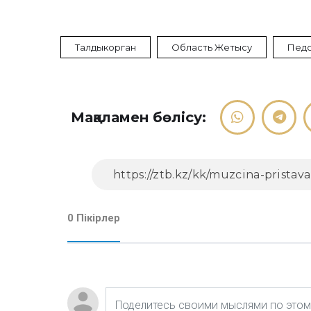
Талдыкорган
Область Жетысу
Пед
Мақаламен бөлісу:
0 Пікірлер