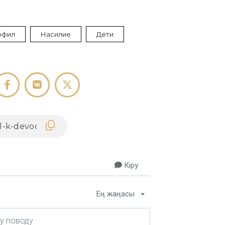
офил
Насилие
Дети
Кіру
Ең жаңасы