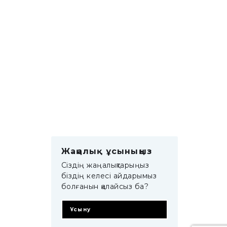
Жаңалық ұсыныңыз
Сіздің жаңалықтарыңыз
біздің келесі айдарымыз
болғанын қалайсыз ба?
Ұсыну