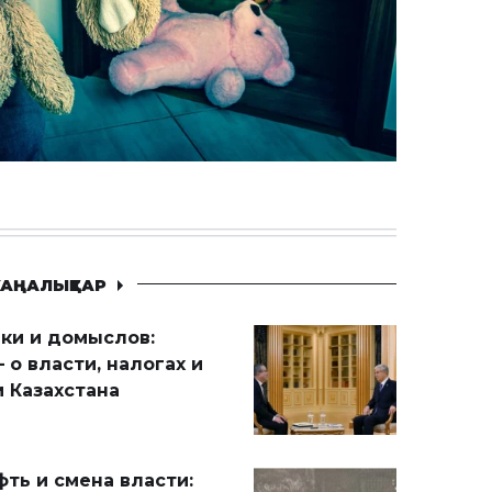
АҢАЛЫҚТАР
ики и домыслов:
 о власти, налогах и
 Казахстана
ть и смена власти: