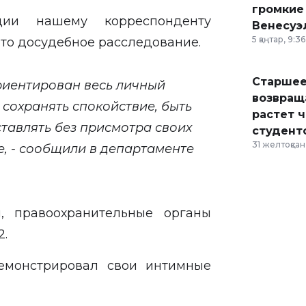
громкие
ии нашему корреспонденту
Венесуэ
5 қаңтар, 9:36
ато досудебное расследование.
Старшее
риентирован весь личный
возвраща
 сохранять спокойствие, быть
растет 
тавлять без присмотра своих
студент
31 желтоқсан,
е, - сообщили в департаменте
, правоохранительные органы
2.
емонстрирова
л свои интимные