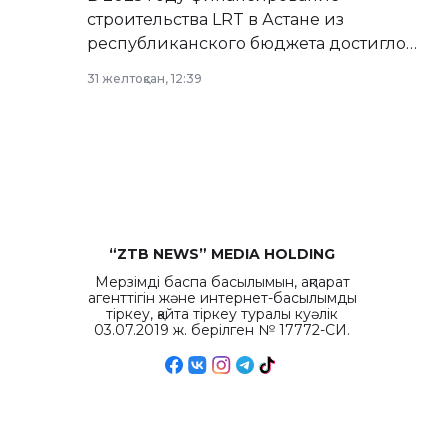
строительства LRT в Астане из
республиканского бюджета достигло
рекордных объемов.
31 желтоқсан, 12:39
“ZTB NEWS” MEDIA HOLDING
Мерзімді баспа басылымын, ақпарат
агенттігін және интернет-басылымды
тіркеу, қайта тіркеу туралы куәлік
03.07.2019 ж. берілген № 17772-СИ.