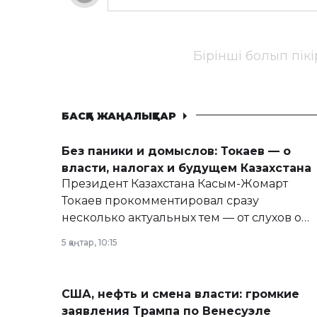
Бірінші болып пік
БАСҚА ЖАҢАЛЫҚТАР
Без паники и домыслов: Токаев — о
власти, налогах и будущем Казахстана
Президент Казахстана Касым-Жомарт
Токаев прокомментировал сразу
несколько актуальных тем — от слухов о
политических реформах до вопросов
5 қаңтар, 10:15
армии, экономики и личного здоровья.
США, нефть и смена власти: громкие
заявления Трампа по Венесуэле