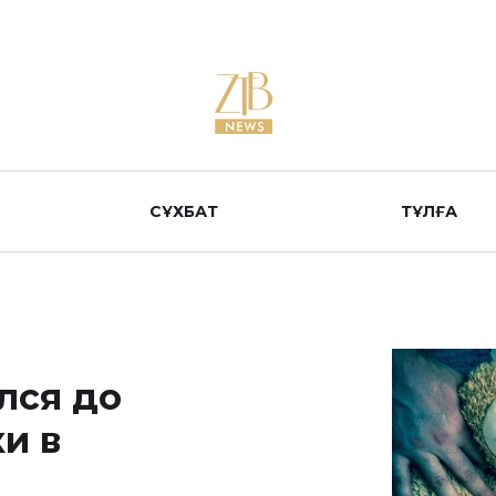
СҰХБАТ
ТҰЛҒА
лся до
и в