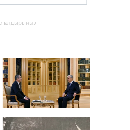
ір қалдырыңыз