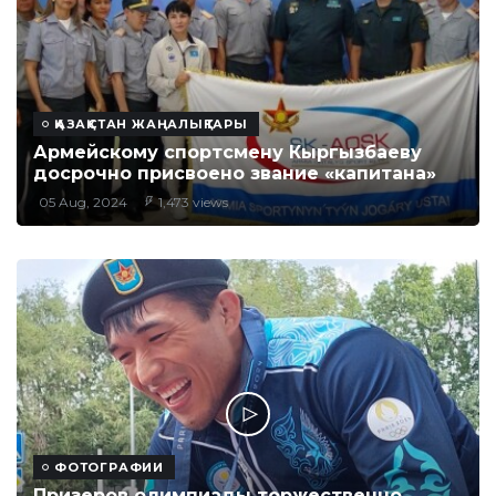
ҚАЗАҚСТАН ЖАҢАЛЫҚТАРЫ
Армейскому спортсмену Кыргызбаеву
досрочно присвоено звание «капитана»
05 Aug, 2024
1,473 views
ФОТОГРАФИИ
Призеров олимпиады торжественно