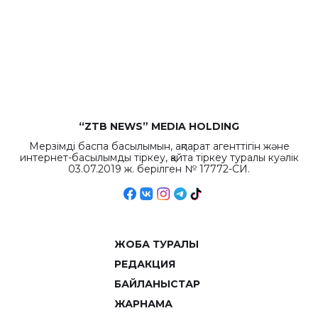
“ZTB NEWS” MEDIA HOLDING
Мерзімді баспа басылымын, ақпарат агенттігін және
интернет-басылымды тіркеу, қайта тіркеу туралы куәлік
03.07.2019 ж. берілген № 17772-СИ.
ЖОБА ТУРАЛЫ
РЕДАКЦИЯ
БАЙЛАНЫСТАР
ЖАРНАМА