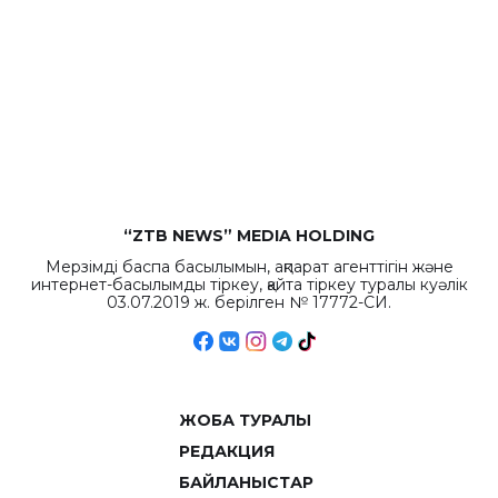
“ZTB NEWS” MEDIA HOLDING
Мерзімді баспа басылымын, ақпарат агенттігін және
интернет-басылымды тіркеу, қайта тіркеу туралы куәлік
03.07.2019 ж. берілген № 17772-СИ.
ЖОБА ТУРАЛЫ
РЕДАКЦИЯ
БАЙЛАНЫСТАР