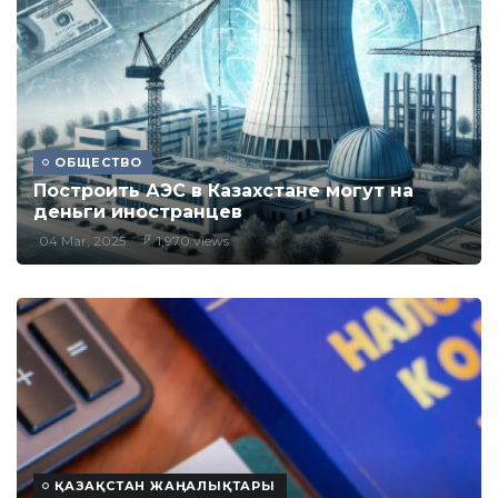
ОБЩЕСТВО
Построить АЭС в Казахстане могут на
деньги иностранцев
04 Mar, 2025
1,970 views
ҚАЗАҚСТАН ЖАҢАЛЫҚТАРЫ