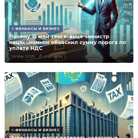
ФИНАНСЫ И БИЗНЕС
Почему 15 млн тенге: вице-министр
нацэкономики объяснил сумму порога по
уплате НДС
06 Mar, 2025
1,726 views
ФИНАНСЫ И БИЗНЕС
Инвесторы могут потерять налоговые