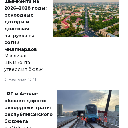
Шымкента на
Венесуэлы.
2026–2028 годы:
рекордные
доходы и
долговая
нагрузка на
сотни
миллиардов
Маслихат
Шымкента
утвердил бюджет
города на 2026–
31 желтоқсан, 13:41
2028 годы.
Соответствующий
LRT в Астане
документ
обошел дороги:
появился в базе
рекордные траты
нормативных
республиканского
правовых актов и
бюджета
на сайте маслихат
В 2025 году