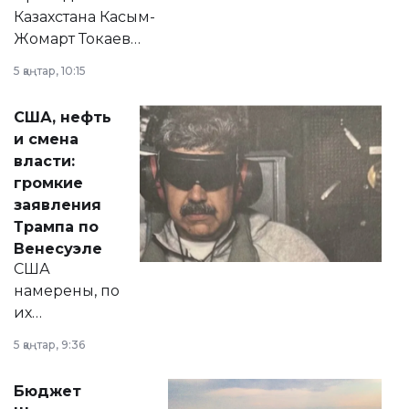
Казахстана Касым-
Жомарт Токаев
прокомментировал
5 қаңтар, 10:15
сразу несколько
актуальных тем —
США, нефть
от слухов о
и смена
политических
власти:
реформах до
громкие
вопросов армии,
заявления
экономики и
Трампа по
личного здоровья.
Венесуэле
США
намерены, по
их
утверждению,
5 қаңтар, 9:36
принести
свободу
Бюджет
народу