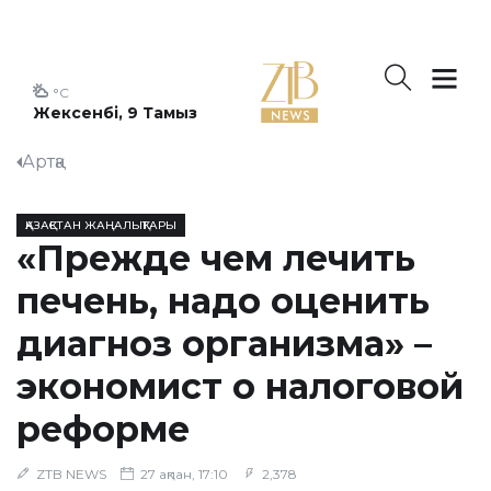
°C
Жексенбі, 9 Тамыз
Артқа
ҚАЗАҚСТАН ЖАҢАЛЫҚТАРЫ
«Прежде чем лечить
печень, надо оценить
диагноз организма» –
экономист о налоговой
реформе
ZTB NEWS
27 ақпан, 17:10
2,378