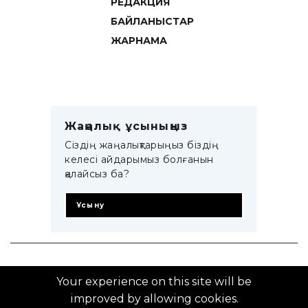
РЕДАКЦИЯ
БАЙЛАНЫСТАР
ЖАРНАМА
Жаңалық ұсыныңыз
Сіздің жаңалықтарыңыз біздің
келесі айдарымыз болғанын
қалайсыз ба?
Ұсыну
© 2014–2025 ZTB.KZ
Your experience on this site will be
improved by allowing cookies.