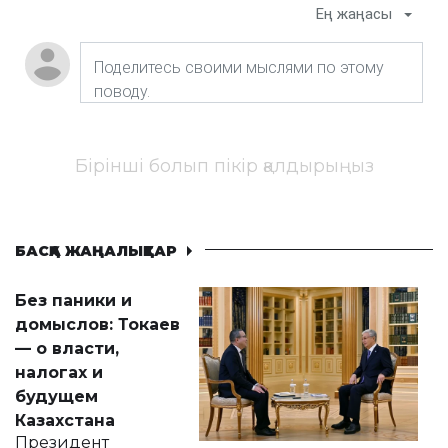
Ең жаңасы
Бірінші болып пікір қалдырыңыз
БАСҚА ЖАҢАЛЫҚТАР
Без паники и
домыслов: Токаев
— о власти,
налогах и
будущем
Казахстана
Президент