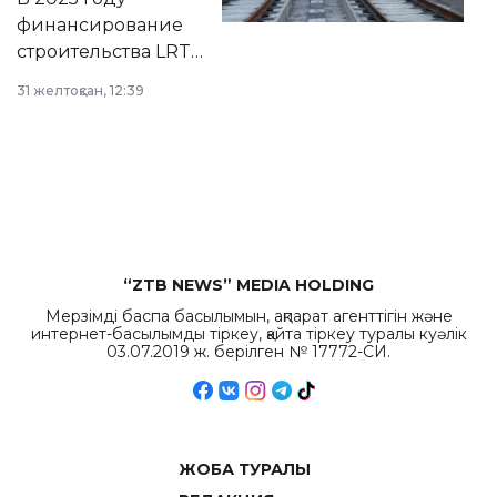
города.
финансирование
строительства LRT
в Астане из
31 желтоқсан, 12:39
республиканского
бюджета достигло
рекордных
объемов.
“ZTB NEWS” MEDIA HOLDING
Мерзімді баспа басылымын, ақпарат агенттігін және
интернет-басылымды тіркеу, қайта тіркеу туралы куәлік
03.07.2019 ж. берілген № 17772-СИ.
ЖОБА ТУРАЛЫ