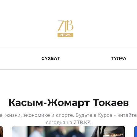
СҰХБАТ
ТҰЛҒА
Касым-Жомарт Токаев
, жизни, экономике и спорте. Будьте в Курсе - читай
сегодня на ZTB.KZ.