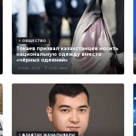
ОБЩЕСТВО
Токаев призвал казахстанцев носить
национальную одежду вместо
«чёрных одеяний»
14 Mar, 2025
1,929 views
ҚАЗАҚСТАН ЖАҢАЛЫҚТАРЫ