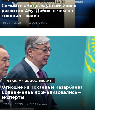
Саммите «Неделя устойчивого
развития Абу-Даби»: о чем он
говорил Токаев
14 Jan, 2025
2,033 views
ҚАЗАҚСТАН ЖАҢАЛЫҚТАРЫ
Отношения Токаева и Назарбаева
более-менее нормализовались –
эксперты
03 Jan, 2025
2,329 views