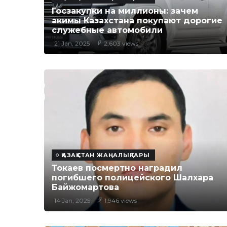
Госзакупки на миллионы: зачем
акимы Казахстана покупают дорогие
служебные автомобили
21 Jan, 2025
2,603 views
ҚАЗАҚСТАН ЖАҢАЛЫҚТАРЫ
Токаев посмертно наградил
погибшего полицейского Шалхара
Байжомартова
14 Jan, 2025
1,946 views