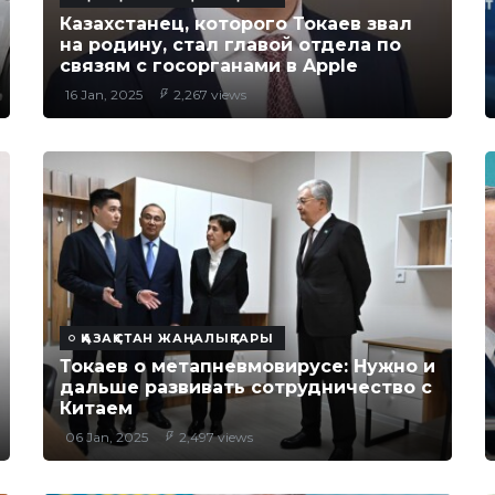
Казахстанец, которого Токаев звал
на родину, стал главой отдела по
связям с госорганами в Apple
16 Jan, 2025
2,267 views
ҚАЗАҚСТАН ЖАҢАЛЫҚТАРЫ
Токаев о метапневмовирусе: Нужно и
дальше развивать сотрудничество с
Китаем
06 Jan, 2025
2,497 views