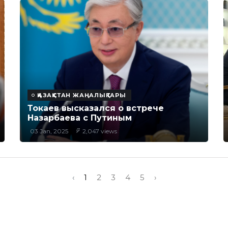
ҚАЗАҚСТАН ЖАҢАЛЫҚТАРЫ
Токаев высказался о встрече
Назарбаева с Путиным
03 Jan, 2025
2,047 views
‹
1
2
3
4
5
›