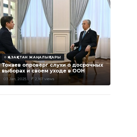
ҚАЗАҚСТАН ЖАҢАЛЫҚТАРЫ
Токаев опроверг слухи о досрочных
выборах и своем уходе в ООН
03 Jan, 2025
2,167 views