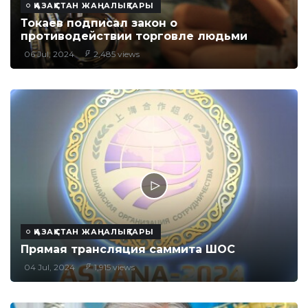
ҚАЗАҚСТАН ЖАҢАЛЫҚТАРЫ
Токаев подписал закон о
противодействии торговле людьми
06 Jul, 2024
2,485 views
ҚАЗАҚСТАН ЖАҢАЛЫҚТАРЫ
Прямая трансляция саммита ШОС
04 Jul, 2024
1,915 views