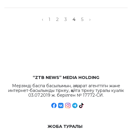
‹
1
2
3
4
5
›
“ZTB NEWS” MEDIA HOLDING
Мерзімді баспа басылымын, ақпарат агенттігін және
интернет-басылымды тіркеу, қайта тіркеу туралы куәлік
03.07.2019 ж. берілген № 17772-СИ.
ЖОБА ТУРАЛЫ