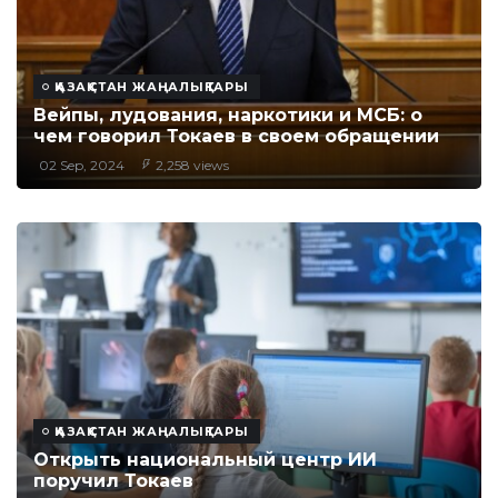
ҚАЗАҚСТАН ЖАҢАЛЫҚТАРЫ
Вейпы, лудования, наркотики и МСБ: о
чем говорил Токаев в своем обращении
02 Sep, 2024
2,258 views
ҚАЗАҚСТАН ЖАҢАЛЫҚТАРЫ
Открыть национальный центр ИИ
поручил Токаев