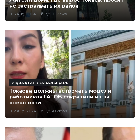
не застраивать их район
05 Aug, 2024
8,890 views
ҚАЗАҚСТАН ЖАҢАЛЫҚТАРЫ
Токаева должны встречать модели:
работников ГАТОБ сократили из-за
внешности
02 Aug, 2024
3,880 views