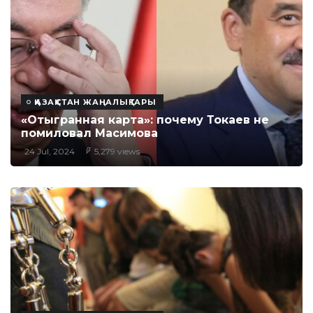
ҚАЗАҚСТАН ЖАҢАЛЫҚТАРЫ
«Отыгранная карта»: почему Токаев не
помиловал Масимова
24 Jul, 2024
5,279 views