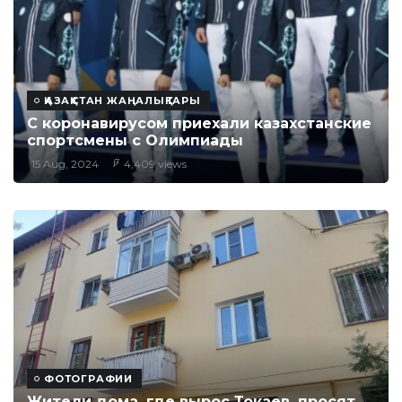
ҚАЗАҚСТАН ЖАҢАЛЫҚТАРЫ
С коронавирусом приехали казахстанские
спортсмены с Олимпиады
15 Aug, 2024
4,409 views
ФОТОГРАФИИ
Жители дома, где вырос Токаев, просят