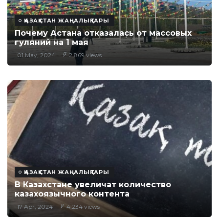
ҚАЗАҚСТАН ЖАҢАЛЫҚТАРЫ
Почему Астана отказалась от массовых
гуляний на 1 мая
01 May, 2024
2,869 views
ҚАЗАҚСТАН ЖАҢАЛЫҚТАРЫ
В Казахстане увеличат количество
казахоязычного контента
17 Apr, 2024
4,234 views