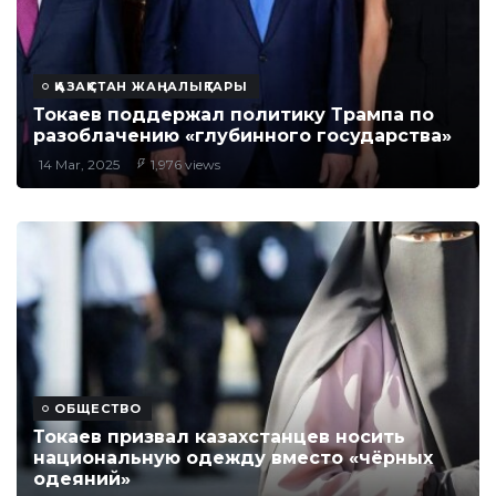
ҚАЗАҚСТАН ЖАҢАЛЫҚТАРЫ
Токаев поддержал политику Трампа по
разоблачению «глубинного государства»
14 Mar, 2025
1,976 views
ОБЩЕСТВО
Токаев призвал казахстанцев носить
национальную одежду вместо «чёрных
одеяний»