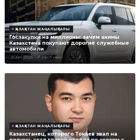
ҚАЗАҚСТАН ЖАҢАЛЫҚТАРЫ
Госзакупки на миллионы: зачем акимы
Казахстана покупают дорогие служебные
автомобили
21 Jan, 2025
2,603 views
ҚАЗАҚСТАН ЖАҢАЛЫҚТАРЫ
Казахстанец, которого Токаев звал на
родину, стал главой отдела по связям с