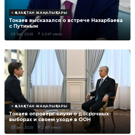
ҚАЗАҚСТАН ЖАҢАЛЫҚТАРЫ
Токаев высказался о встрече Назарбаева
с Путиным
03 Jan, 2025
2,047 views
ҚАЗАҚСТАН ЖАҢАЛЫҚТАРЫ
Токаев опроверг слухи о досрочных
выборах и своем уходе в ООН
03 Jan, 2025
2,167 views