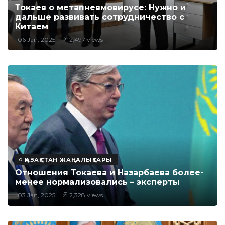
Токаев о метапневмовирусе: Нужно и
дальше развивать сотрудничество с
Китаем
06 Jan, 2025
2,497 views
ҚАЗАҚСТАН ЖАҢАЛЫҚТАРЫ
Отношения Токаева и Назарбаева более-
менее нормализовались – эксперты
03 Jan, 2025
2,328 views