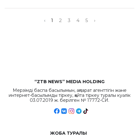
‹
1
2
3
4
5
›
“ZTB NEWS” MEDIA HOLDING
Мерзімді баспа басылымын, ақпарат агенттігін және
интернет-басылымды тіркеу, қайта тіркеу туралы куәлік
03.07.2019 ж. берілген № 17772-СИ.
ЖОБА ТУРАЛЫ