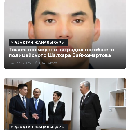
ҚАЗАҚСТАН ЖАҢАЛЫҚТАРЫ
Токаев посмертно наградил погибшего
полицейского Шалхара Байжомартова
14 Jan, 2025
1,946 views
ҚАЗАҚСТАН ЖАҢАЛЫҚТАРЫ