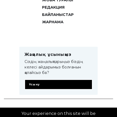
ЖОБА ТУРАЛЫ
РЕДАКЦИЯ
БАЙЛАНЫСТАР
ЖАРНАМА
Жаңалық ұсыныңыз
Сіздің жаңалықтарыңыз біздің
келесі айдарымыз болғанын
қалайсыз ба?
Ұсыну
© 2014–2025 ZTB.KZ
Your experience on this site will be