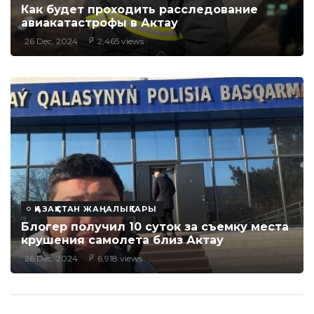
Как будет проходить расследование
авиакатастрофы в Актау
26 Dec, 2024
2,465 views
ҚАЗАҚСТАН ЖАҢАЛЫҚТАРЫ
Блогер получил 10 суток за съемку места
крушения самолета близ Актау
26 Dec, 2024
6,918 views