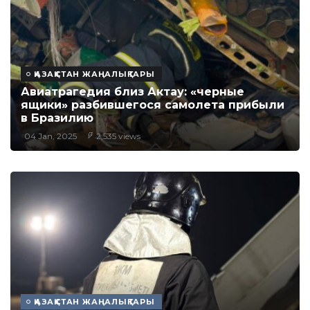
ҚАЗАҚСТАН ЖАҢАЛЫҚТАРЫ
Авиатрагедия близ Актау: «черные
ящики» разбившегося самолета прибыли
в Бразилию
04 Jan, 2025
2,535 views
ҚАЗАҚСТАН ЖАҢАЛЫҚТАРЫ