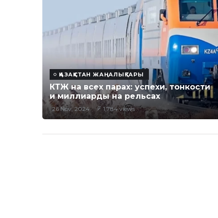
ҚАЗАҚСТАН ЖАҢАЛЫҚТАРЫ
КТЖ на всех парах: успехи, тонкости
и миллиарды на рельсах
26 Nov, 2024
1,784 views