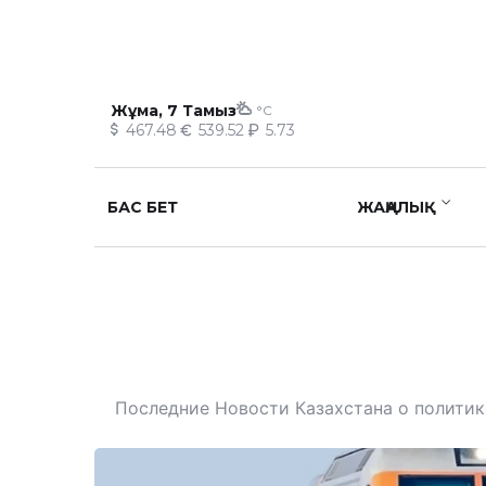
Жұма, 7 Тамыз
°C
467.48
539.52
5.73
БАС БЕТ
ЖАҢАЛЫҚ
Последние Новости Казахстана о политике